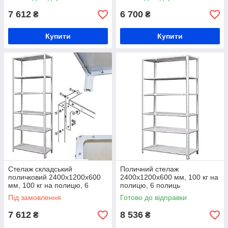
металевий стелаж
металевий
7 612
6 700
₴
₴
Купити
Купити
Стелаж складський
Поличний стелаж
поличковий 2400х1200х600
2400х1200х600 мм, 100 кг на
мм, 100 кг на полицю, 6
полицю, 6 полиць
полиць, металевий стелаж з
(посилений), розбірний
Під замовлення
Готово до відправки
полицями
стелаж з металевими
полками
7 612
8 536
₴
₴