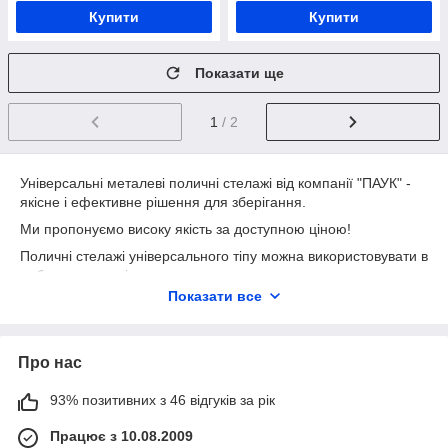
Купити
Купити
Показати ще
1
/ 2
Універсальні металеві поличні стелажі від компанії "ПАУК" -
якісне і ефективне рішення для зберігання.
Ми пропонуємо високу якість за доступною ціною!
Поличні стелажі універсального тіпу можна використовувати в
побутових приміщеннях, в торгових залах як торгове
обладнання, для оснащення складських приміщень. Також
Показати все
вони популярні в установці як архівні стелажі в офісах і
бібліотеках, для зберігання медикаментів і приладів в
лабораторіях і аптеках. Універсальність таких стелажів
Про нас
полягає в широкій області їх застосування.
Металеві стелажі на болтових з'єднаннях дуже прості в збірці,
93% позитивних з 46 відгуків за рік
що дозволяє збирати їх без залучення майстрів (і відповідно
оплати їх праці).
Працює з 10.08.2009