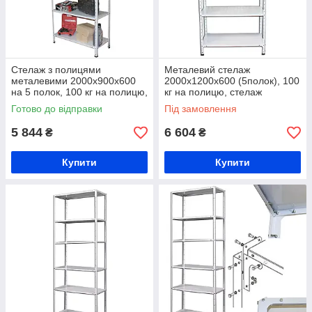
Стелаж з полицями
Металевий стелаж
металевими 2000х900х600
2000х1200х600 (5полок), 100
на 5 полок, 100 кг на полицю,
кг на полицю, стелаж
металевий торговий стелаж
торговий, складський,
Готово до відправки
Під замовлення
аптечний, лабораторний
5 844
6 604
₴
₴
Купити
Купити