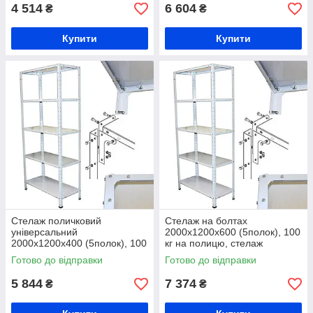
4 514
6 604
₴
₴
Купити
Купити
Стелаж поличковий
Стелаж на болтах
універсальний
2000х1200х600 (5полок), 100
2000х1200х400 (5полок), 100
кг на полицю, стелаж
кг на полицю, складський
металевий посилений
Готово до відправки
Готово до відправки
стелаж, торговий стелаж
5 844
7 374
₴
₴