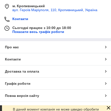
Стелаж можна використовувати як окермо розташовану
м. Кропивницький
конструкцію, так і монтувати стелажні ряди в потрібному
вул. Героїв Маріуполя, 110, Кропивницький, Україна
розмірі і для зберігання певного за вагою вантажу.
Контакти
Ми допоможемо вибрати оптимальний розмір стелажа під
ваші вимоги. Звертайтеся за консультацією.
Сьогодні працює з 10:00 до 18:00
Показати весь графік роботи
Про нас
Контакти
Доставка та оплата
Графік роботи
Повна версія сайту
Сайт створено на маркетплейсі
Prom.ua
В даний момент компанія не може швидко обробити