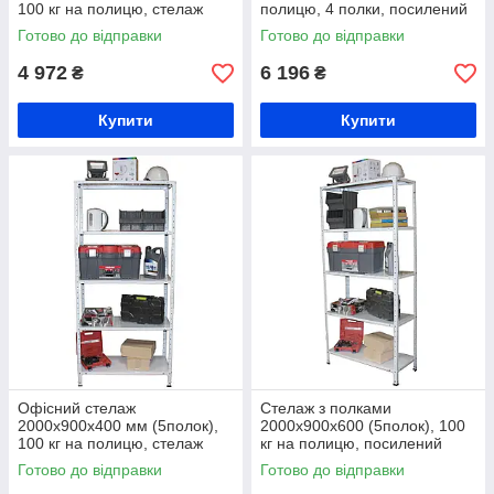
100 кг на полицю, стелаж
полицю, 4 полки, посилений
металевий поличковий
металевий стелаж з полками
Готово до відправки
Готово до відправки
4 972
6 196
₴
₴
Купити
Купити
Офісний стелаж
Стелаж з полками
2000х900х400 мм (5полок),
2000х900х600 (5полок), 100
100 кг на полицю, стелаж
кг на полицю, посилений
лабораторний, бібліотечний,
стелаж на болтових
Готово до відправки
Готово до відправки
господарський
з'єднаннях