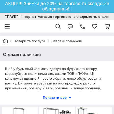
АКЦІЯ!!! Знижки до 20% на торгове та складське
обладнання!!!
"ПАУК" - інтернет-магазин торгового, складського, опалюв
Товари та послуги
Стелажі поличкові
Стелажі поличкові
Щоб у будь-який час мати доступ до будь-якого товару,
користуйтеся поличними стелажами ТОВ «ПАУК». Ці
конструкції швидко й просто зібрати, легко обслуговувати
вручну. Ви можете зберігати на них продукцію різного
призначення, розміру й ваги, розклавши товарі поодинці,
купками або залишивши в ящиках чи коробках.
Показати все
У компанії «Паук» для вас зберігаються на складі в
наявності:
універсальні поличні стелажі на болтових з'єднаннях