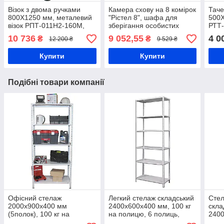
Візок з двома ручками
Камера схову на 8 комірок
Таче
800Х1250 мм, металевий
"Рістел 8", шафа для
500
візок РПТ-011Н2-160М,
зберігання особистих
РТТ-
візок з двома сітчастими
речей
візок
10 736
9 052,55
4 0
₴
₴
12 200 ₴
9 529 ₴
бортами, візок для
коро
перевезення
Купити
Купити
Подібні товари компанії
Офісний стелаж
Легкий стелаж складський
Сте
2000х900х400 мм
2400х600х400 мм, 100 кг
скла
(5полок), 100 кг на
на полицю, 6 полиць,
2400
полицю, стелаж
стелаж на болтових
на п