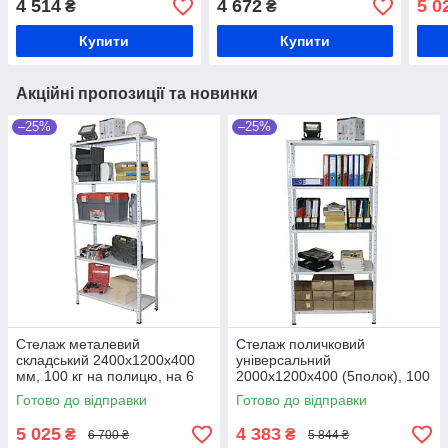
4 514
4 672
5 0
₴
₴
лабораторний,
з'єднаннях
архі
бібліотечний,
мет
Купити
Купити
господарський
Акційні пропозиції та новинки
–25%
–25%
Стелаж металевий
Стелаж поличковий
складський 2400х1200х400
універсальний
мм, 100 кг на полицю, на 6
2000х1200х400 (5полок), 100
полиць, архівний стелаж
кг на полицю, складський
Готово до відправки
Готово до відправки
металевий УЦІНКА
стелаж, торговий стелаж
УЦІНКА
5 025
4 383
₴
₴
6 700 ₴
5 844 ₴