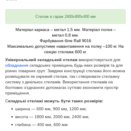
Стелаж в гараж 2400х900х400 мм
Матеріал каркаса
–
метал
1,5
мм.
Матеріал полок
–
метал
0,8
мм.
Фарбування біле
Rall 9016
Максимально допустиме навантаження на полку
–100
кг.
На
секцію стелажа
600
кг.
Універсальний складський стелаж
використовується для
обладнання
складських приміщень будь-яких розмірів та для
різних товарних груп. Завдяки конструкції стелажа його можна
розміщувати як окремий стелаж, так і створювати стелажну
систему з декількох стелажів. Використання стелажів на
болтових з’єднаннях допомагає суттєво економити простір
приміщення.
С
кладські стелажі можуть бути таких розмірів:
ширина — 600 мм, 900 мм, 1200 мм;
висота — 1800 мм, 2000 мм, 2400 мм;
глибина — 400 мм, 600 мм: