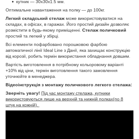
кутник — 30х30х1.5 мм.
Оптимальне навантаження на полку — до 100кг.
Легкий складський стелаж
може використовуватися на
складах, в офісах, в гаражах. Його простий дизайн дозволяє
розмістити в будь-якому приміщенні.
Стелаж поличковий
простий та легкий у збірці.
Всі елементи пофарбовано порошковою фарбою
автоматичної лінії Ideal Line з Данії, яка захищає конструкцію
від корозії, робить термін використання обладнання довшим.
Вартість виготовлення в потрібному кольоровому варіанті
+10% від ціни, термін виготовлення такого замовлення
уточнюйте в менеджера.
Відеоінструкція з монтажу поличкового легкого стелажа:
Зверніть увагу!
Під час монтажу стелажа, кутники
використовуються лише на верхній та нижній полках(по 8
штук на кожній).