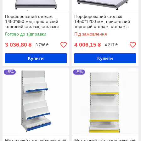
Перфорований стелаж
Перфорований стелаж
1450*950 мм, приставний
1450*1200 мм, приставний
торговий стелаж, стелаж з
торговий стелаж, стелаж з
перфорацією, стелаж для
перфорацією, стелаж для
Готово до відправки
Під замовлення
гачків, стелаж для
гачків, стелаж для
інструментів
інструментів
3 036,80
4 006,15
₴
₴
3 796 ₴
4 217 ₴
Купити
Купити
–5%
–5%
Металевий стелаж книжковий
Металевий стелаж книжковий