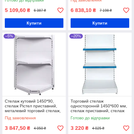
Готово до відправки
Під замовлення
стенд для книг, стійка
стенд для книг, стійка
5 109,60
6 838,10
₴
₴
6 387 ₴
7 198 ₴
Купити
Купити
–5%
–20%
Стелаж кутовий 1450*90,
Торговий стелаж
стелаж Рістел приставний,
односторонній 1450*600 мм,
металевий торговий стелаж,
стелаж приставний, стелаж
внутрішній кутовий стелаж в
під косметику, стелаж для
Під замовлення
Готово до відправки
магазин
промислових товарів
3 847,50
3 220
₴
₴
4 050 ₴
4 025 ₴