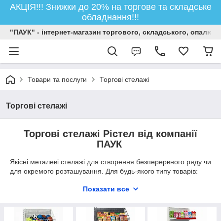
АКЦІЯ!!! Знижки до 20% на торгове та складське
обладнання!!!
"ПАУК" - інтернет-магазин торгового, складського, опалюв
Товари та послуги
Торгові стелажі
Торгові стелажі
Торгові стелажі Рістел від компанії
ПАУК
Якісні металеві стелажі для створення безперервного ряду чи
для окремого розташування. Для будь-якого типу товарів:
продукти, побутова хімія, інструменти, побутова техніка,
Показати все
промислові товари, одяг та взуття тощо.
Можливі розміри торгівельних стелажів
(виготовляється
нога перерізом 33 / 80мм):