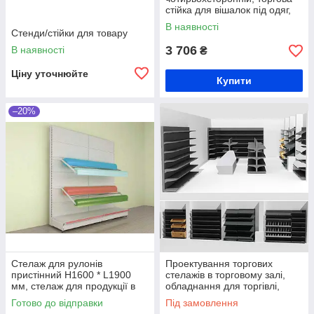
стійка для вішалок під одяг,
торгова стійка для одягу
В наявності
Стенди/стійки для товару
3 706
В наявності
₴
Ціну уточнюйте
Купити
–20%
Стелаж для рулонів
Проектування торгових
пристінний H1600 * L1900
стелажів в торговому залі,
мм, стелаж для продукції в
обладнання для торгівлі,
рулонах, для рулонних
торгові меблі, проектування
Готово до відправки
Під замовлення
товарів
безкоштовно