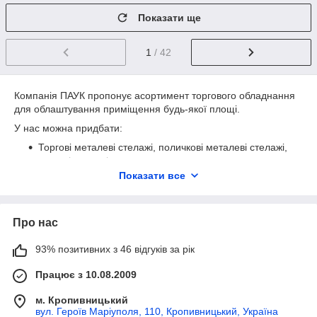
Показати ще
1
/ 42
Компанія ПАУК пропонує асортимент торгового обладнання
для облаштування приміщення будь-якої площі.
У нас можна придбати:
Торгові металеві стелажі, поличкові металеві стелажі,
складські стелажі
Показати все
Касові бокси
Аксесуари для торгівлі(кошики покупця, візки покупця
металеві та пластикові, цінники, профіль ПВХ тощо)
Про нас
Металеві шафи(камери схову, шафи для одягу,
сейфи, господарські шафи)
93% позитивних з 46 відгуків за рік
Ручні та платформові візки, гідравлічні рокли для
Працює з 10.08.2009
транспортування та розвантаження продукції
Пластикову тару(складські ящики та металеві стелажі
м. Кропивницький
з пластиковими лотками для дрібної продукції)
вул. Героїв Маріуполя, 110, Кропивницький, Україна