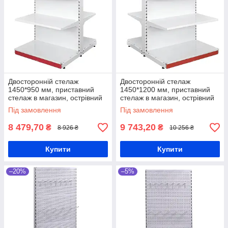
Двосторонній стелаж
Двосторонній стелаж
1450*950 мм, приставний
1450*1200 мм, приставний
стелаж в магазин, острівний
стелаж в магазин, острівний
торговий стелаж, стелаж для
торговий стелаж, стелаж для
Під замовлення
Під замовлення
косметики ,стелаж для
косметики ,стелаж для
фарби
фарби
8 479,70
9 743,20
₴
₴
8 926 ₴
10 256 ₴
Купити
Купити
–20%
–5%