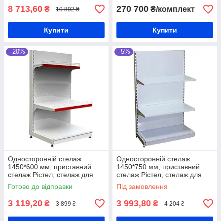
8 713,60
270 700
₴
₴/комплект
10 892 ₴
Купити
Купити
–20%
–5%
Односторонній стелаж
Односторонній стелаж
1450*600 мм, приставний
1450*750 мм, приставний
стелаж Рістел, стелаж для
стелаж Рістел, стелаж для
товару, стелаж в магазин,
товару, стелаж в магазин,
Готово до відправки
Під замовлення
стелаж для побутової хімії
стелаж для побутової хімії
3 119,20
3 993,80
₴
₴
3 899 ₴
4 204 ₴