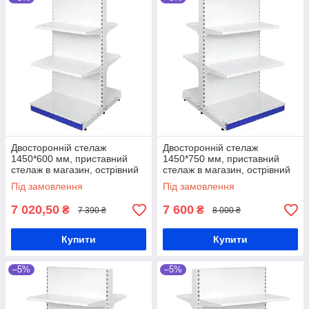
Двосторонній стелаж
Двосторонній стелаж
1450*600 мм, приставний
1450*750 мм, приставний
стелаж в магазин, острівний
стелаж в магазин, острівний
торговий стелаж, стелаж для
торговий стелаж, стелаж для
Під замовлення
Під замовлення
косметики ,стелаж для
косметики ,стелаж для
фарби
фарби
7 020,50
7 600
₴
₴
7 390 ₴
8 000 ₴
Купити
Купити
–5%
–5%