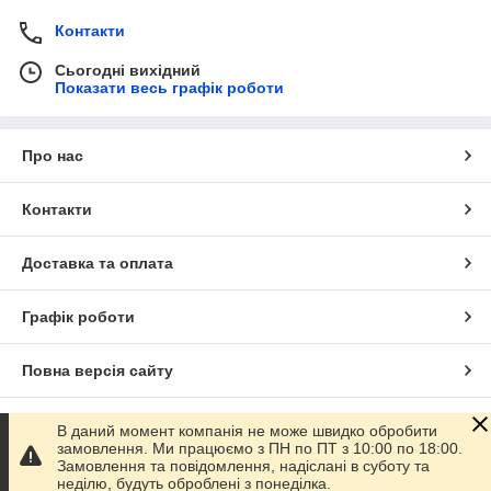
Ваги для будь-якої групи продукції та сфери
Контакти
застосування(від морозильних камер до виробничих
приміщень з високими температурами)
Сьогодні вихідний
Показати весь графік роботи
Холодильне обладнання(шафи, вітрини, горки,
морозильні ларі)
ПВХ завіси для зонування приміщень, для
Про нас
рефрижераторів та морозильних камер
Колеса для торгового, складського, офісного
Контакти
обладнання та техніки
Ми підберемо та прорахуємо потрібну кількість якісного
обладнання для Вашого бізнесу.
Доставка та оплата
Графік роботи
Повна версія сайту
Сайт створено на маркетплейсі
Prom.ua
В даний момент компанія не може швидко обробити
замовлення. Ми працюємо з ПН по ПТ з 10:00 по 18:00.
Замовлення та повідомлення, надіслані в суботу та
Політика конфіденційності
неділю, будуть оброблені з понеділка.