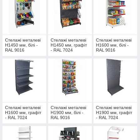
висота - 1450 мм, 1600 мм, 1900 мм, 2100 мм, 2350
мм;
ширина - 600 мм, 750 мм, 950 мм, 1200 мм.
глибина полиць - 20 см, 30 см, 40 см, 50 см.
Тут ви знайдете:
Стелажі металеві
Стелажі металеві
Стелажі металеві
прямі одно- та двосторонні стелажі
Н1450 мм, білі -
Н1450 мм, графіт
Н1600 мм, білі -
RAL 9016
- RAL 7024
RAL 9016
кутові та торцеві стелажі
хлібні, кондитерські, книжкові, овочеві стелажі та
овочева стійка
стелажі перфоровані, на стяжках, сітчасті та з
сітчастими кошиками
підлогові та настінні стелажі
гачки для перфорованих та сітчастих стелажі
Стелажі металеві
Стелажі металеві
Стелажі металеві
Н1600 мм, графіт
Н1900 мм, білі -
Н1900 мм, графіт
- RAL 7024
RAL 9016
- RAL 7024