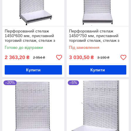
Перфорований стелаж
Перфорований стелаж
1450*600 мм, приставний
1450*750 мм, приставний
торговий стелаж, стелаж з
торговий стелаж, стелаж з
перфорацією, стелаж для
перфорацією, стелаж для
Готово до відправки
Під замовлення
гачків, стелаж для
гачків, стелаж для
інструментів
інструментів
2 363,20
3 030,50
₴
₴
2 954 ₴
3 190 ₴
Купити
Купити
–20%
–5%