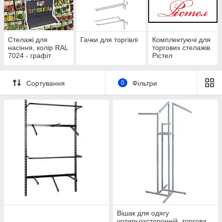
Стелажі для
Гачки для торгівлі
Комплектуючі для
насіння, колір RAL
торгових стелажів
7024 - графіт
Рістел
Сортування
0
Фільтри
Вішак для одягу
чотирьохсторонній, торгова