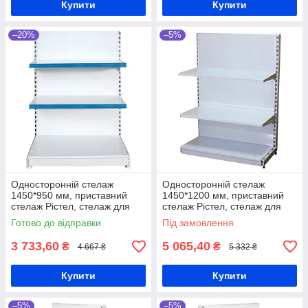
Купити
Купити
–20%
–5%
Односторонній стелаж
Односторонній стелаж
1450*950 мм, приставний
1450*1200 мм, приставний
стелаж Рістел, стелаж для
стелаж Рістел, стелаж для
товару, стелаж в магазин,
товару, стелаж в магазин,
Готово до відправки
Під замовлення
стелаж для побутової хімії
стелаж для побутової хімії
3 733,60
5 065,40
₴
₴
4 667 ₴
5 332 ₴
Купити
Купити
–5%
–5%