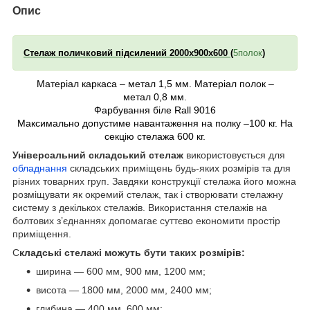
Опис
Стелаж поличковий підсилений
2000
х900х600 (
5полок
)
Матеріал каркаса
–
метал
1,5
мм.
Матеріал полок
–
метал
0,8
мм.
Фарбування біле
Rall 9016
Максимально допустиме навантаження на полку
–100
кг.
На
секцію стелажа
600
кг.
Універсальний складський стелаж
використовується для
обладнання
складських приміщень будь-яких розмірів та для
різних товарних груп. Завдяки конструкції стелажа його можна
розміщувати як окремий стелаж, так і створювати стелажну
систему з декількох стелажів. Використання стелажів на
болтових з’єднаннях допомагає суттєво економити простір
приміщення.
С
кладські стелажі можуть бути таких розмірів:
ширина — 600 мм, 900 мм, 1200 мм;
висота — 1800 мм, 2000 мм, 2400 мм;
глибина — 400 мм, 600 мм: