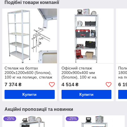
Подібні товари компанії
Стелаж на болтах
Офісний стелаж
Поли
2000х1200х600 (5полок),
2000х900х400 мм
1800
100 кг на полицю, стелаж
(5полок), 100 кг на
на п
металевий посилений
полицю, стелаж
поси
7 374
4 514
6 1
₴
₴
лабораторний,
стел
бібліотечний,
Купити
Купити
господарський
Акційні пропозиції та новинки
–25%
–25%