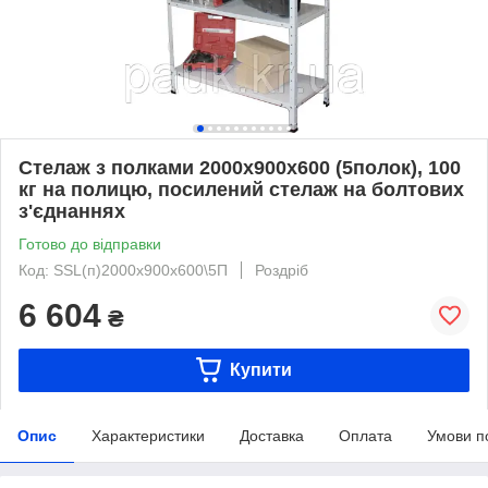
Стелаж з полками 2000х900х600 (5полок), 100
кг на полицю, посилений стелаж на болтових
з'єднаннях
Готово до відправки
Код: SSL(п)2000х900х600\5П
Роздріб
6 604
₴
Купити
Опис
Характеристики
Доставка
Оплата
Умови п