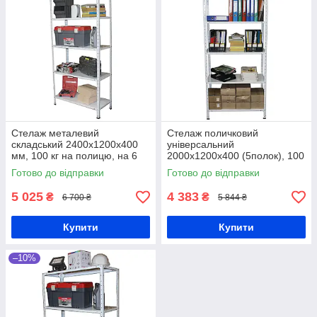
Стелаж металевий
Стелаж поличковий
складський 2400х1200х400
універсальний
мм, 100 кг на полицю, на 6
2000х1200х400 (5полок), 100
полиць, архівний стелаж
кг на полицю, складський
Готово до відправки
Готово до відправки
металевий УЦІНКА
стелаж, торговий стелаж
УЦІНКА
5 025
4 383
₴
₴
6 700 ₴
5 844 ₴
Купити
Купити
–10%