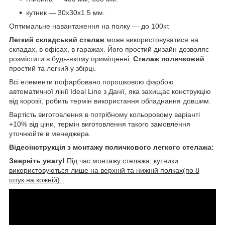
кутник — 30х30х1.5 мм.
Оптимальне навантаження на полку — до 100кг.
Легкий складський стелаж
може використовуватися на
складах, в офісах, в гаражах. Його простий дизайн дозволяє
розмістити в будь-якому приміщенні.
Стелаж поличковий
простий та легкий у збірці.
Всі елементи пофарбовано порошковою фарбою
автоматичної лінії Ideal Line з Данії, яка захищає конструкцію
від корозії, робить термін використання обладнання довшим.
Вартість виготовлення в потрібному кольоровому варіанті
+10% від ціни, термін виготовлення такого замовлення
уточнюйте в менеджера.
Відеоінструкція з монтажу поличкового легкого стелажа:
Зверніть увагу!
Під час монтажу стелажа, кутники
використовуються лише на верхній та нижній полках(по 8
штук на кожній).