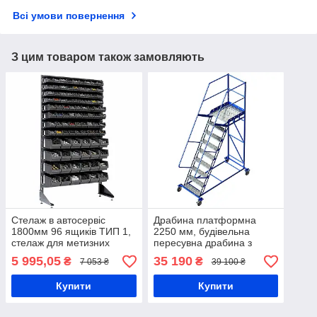
Всі умови повернення
З цим товаром також замовляють
Стелаж в автосервіс
Драбина платформна
1800мм 96 ящиків ТИП 1,
2250 мм, будівельна
стелаж для метизних
пересувна драбина з
контейнерів, чорні ящики
поручнями і платформою
5 995,05
35 190
₴
₴
7 053 ₴
39 100 ₴
П/С
Купити
Купити