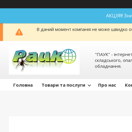
АКЦІЯ!!! З
В даний момент компанія не може швидко об
"ПАУК" - інтерне
складського, оп
обладнання.
Головна
Товари та послуги
Про нас
Ко