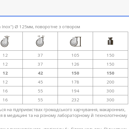
 Inox") Ø 125мм, поворотне з отвором
12
37
105
150
12
37
126
150
12
42
150
150
12
45
178
200
16
55
194
300
16
55
232
300
ться на підприємствах громадського харчування, макаронних,
ня в медицині та на різному лабораторному й технологічному