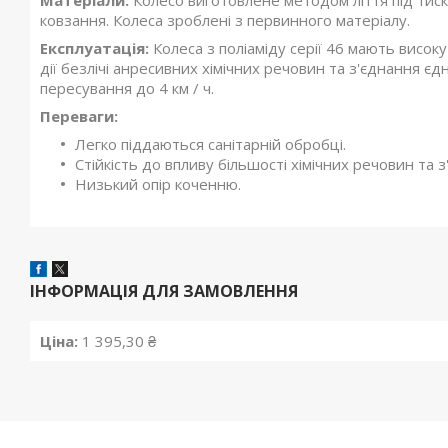
Матеріали:
Колесо виготовлене методом ліття під тиско
ковзання. Колеса зроблені з первинного матеріалу.
Експлуатація:
Колеса з поліаміду серії 46 мають високу
дії безлічі анресивних хімічних речовин та з'єднання єд
пересування до 4 км / ч.
Переваги:
Легко піддаються санітарній обробці.
Стійкість до впливу більшості хімічних речовин та 
Низький опір коченню.
ІНФОРМАЦІЯ ДЛЯ ЗАМОВЛЕННЯ
Ціна:
1 395,30 ₴