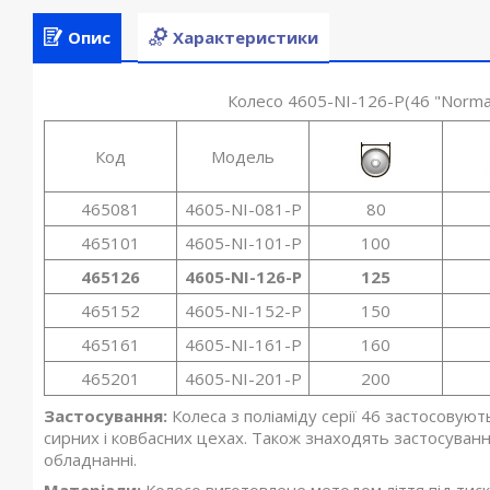
Опис
Характеристики
Колесо 4605-NI-126-P(46 "Norma
Код
Модель
465081
4605-NI-081-P
80
465101
4605-NI-101-P
100
465126
4605-NI-126-P
125
465152
4605-NI-152-P
150
465161
4605-NI-161-P
160
465201
4605-NI-201-P
200
Застосування:
Колеса з поліаміду серії 46 застосовую
сирних і ковбасних цехах. Також знаходять застосуван
обладнанні.