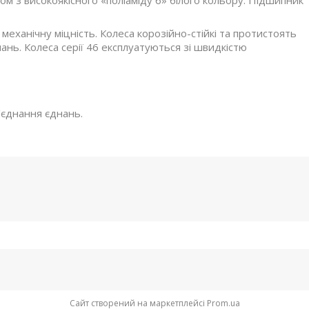
м з високоякісного «поліаміду 6» білого кольору. Підшипник
 механічну міцність. Колеса корозійно-стійкі та протистоять
нань. Колеса серії 46 експлуатуються зі швидкістю
з'єднання єднань.
Сайт створений на маркетплейсі
Prom.ua