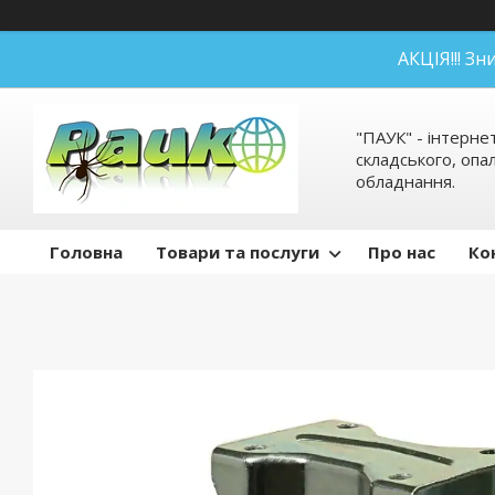
АКЦІЯ!!! З
"ПАУК" - інтерне
складського, оп
обладнання.
Головна
Товари та послуги
Про нас
Ко