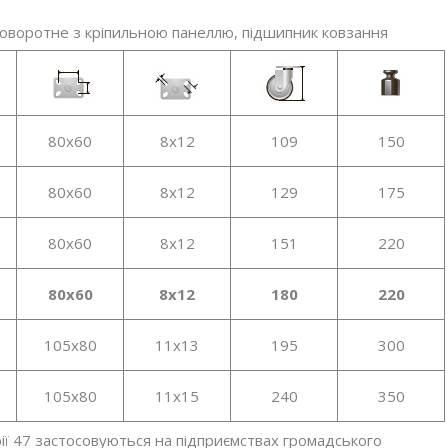
оворотне з кріпильною панеллю, підшипник ковзання
80x60
8x12
109
150
80x60
8x12
129
175
80x60
8x12
151
220
80x60
8x12
180
220
105x80
11x13
195
300
105x80
11x15
240
350
рії 47 застосовуються на підприємствах громадського