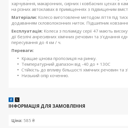
харчування, макаронних, сирних і ковбасних цехах в ка
на різних автоклавах в приміщеннях з підвищеним вмісто
Матеріали:
Колесо виготовлене методом ліття під тиско
додаванням скловолоконних ниток. Підшипник ковзання
Експлуатація:
Колеса з поліаміду серії 47 мають високу
дії безлічі анресивних хімічних речовин та з'єднання єд
пересування до 4 км / ч.
Переваги:
Кращае цінова пропозиція на ринку.
Температурний діапазон від -40 до + 130С
Стійкість до впливу більшості хімічних речовин та 
Низький опір коченню.
ІНФОРМАЦІЯ ДЛЯ ЗАМОВЛЕННЯ
Ціна:
585 ₴