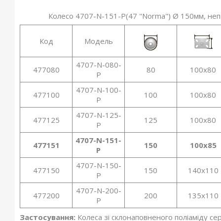
Колесо 4707-N-151-P(47 "Norma") Ø 150мм, неп
Код
Модель
4707-N-080-
477080
80
100x80
P
4707-N-100-
477100
100
100x80
P
4707-N-125-
477125
125
100x80
P
4707-N-151-
477151
150
100x85
P
4707-N-150-
477150
150
140x110
P
4707-N-200-
477200
200
135x110
P
Застосування:
Колеса зі склонаповненого поліаміду се