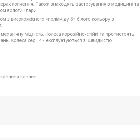
мерах копчення. Також знаходять застосування в медицині та
м вологи і пари.
м з високоякісного «поліаміду 6» білого кольору з
.
 механічну міцність. Колеса корозійно-стійкі та протистоять
нань. Колеса серії 47 експлуатуються зі швидкістю
з'єднання єднань.