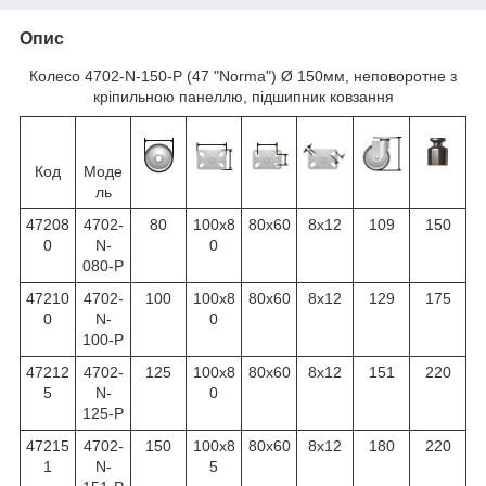
Опис
Колесо 4702-N-150-P (47 "Norma") Ø 150мм, неповоротне з
кріпильною панеллю, підшипник ковзання
Код
Моде
ль
47208
4702-
80
100x8
80x60
8x12
109
150
0
N-
0
080-P
47210
4702-
100
100x8
80x60
8x12
129
175
0
N-
0
100-P
47212
4702-
125
100x8
80x60
8x12
151
220
5
N-
0
125-P
47215
4702-
150
100x8
80x60
8x12
180
220
1
N-
5