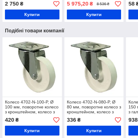
торговий, стелаж для
стел
2 750
5 975,20
58
₴
₴
8 536 ₴
фруктів в магазин
Купити
Купити
Подібні товари компанії
Колесо 4702-N-100-P, Ø
Колесо 4702-N-080-P, Ø
Коле
100 мм, поворотне колесо
80 мм, поворотне колесо з
150 
з кронштейном, колесо з
кронштейном, колесо з
з га
поліаміду на виробництво,
поліаміду на виробництво,
полі
420
336
938
₴
₴
термостійке колесо на
термостійке колесо на
коле
обладнання
обладнання
коле
Купити
Купити