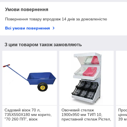
Умови повернення
Повернення товару впродовж 14 днів за домовленістю
Всі умови повернення
З цим товаром також замовляють
Садовий візок 70 л,
Овочевий стелаж
Проф
735Х550Х180 мм корито,
1900х950 мм ТИП 10,
цінн
"70 260 ПП", візок
приставний стелаж Рістел,
39 м
присадибний
металевий стелаж
цінн