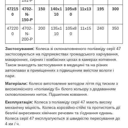
151-P
47215
4702-
150
140x1
105x8
11x13
195
300
0
N-
10
0
150-P
47220
4702-
200
135x1
105x8
11x15
240
350
0
N-
10
0
200-P
Застосування:
Колеса зі склонаповненого поліаміду серії 47
застосовуються на підприємствах громадського харчування,
макаронних, сирних і ковбасних цехах в камерах копчення.
Також знаходять застосування в медицині та на різних
автоклавах в приміщеннях з підвищеним вмістом вологи і
пари.
Матеріали:
Колесо виготовлене методом ліття під тиском з
високоякісного «поліаміду 6» білого кольору з додаванням
скловолоконних ниток. Підшипник ковзання.
Експлуатація:
Колеса з поліаміду серії 47 мають високу
механічну міцність. Колеса корозійно-стійкі та протистоять дії
безлічі анресивних хімічних речовин та з'єднання єднань.
Колеса серії 47 експлуатуються зі швидкістю пересування до
4 км / ч.