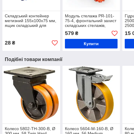
Складський контейнер
Модуль стелажа PR-101-
Гідр
метизний 155х100х75 мм,
75-4, фронтальний захист
2500
ящик складський для
складських стелажів,
2500
зберігання дрібних
захист стійки стелажа 75-4
рокл
579
15 
₴
виробів 702, з первинної
мм
коле
сировини
візок
28
₴
Купити
Подібні товари компанії
Колесо 5802-ТН-300-B, Ø
Колесо 5604-M-160-B, Ø
Коле
300 мм, 58 Twin Hard,
160 мм, 56 Medium,
80 м