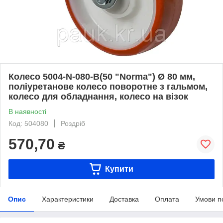
Колесо 5004-N-080-B(50 "Norma") Ø 80 мм,
поліуретанове колесо поворотне з гальмом,
колесо для обладнання, колесо на візок
В наявності
Код: 504080
Роздріб
570,70
₴
Купити
Опис
Характеристики
Доставка
Оплата
Умови п