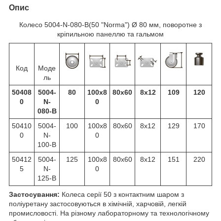
Опис
Колесо 5004-N-080-B(50 "Norma") Ø 80 мм, поворотне з
кріпильною панеллю та гальмом
Код
Моде
ль
50408
5004-
80
100x8
80x60
8x12
109
120
0
N-
0
080-B
50410
5004-
100
100x8
80x60
8x12
129
170
0
N-
0
100-B
50412
5004-
125
100x8
80x60
8x12
151
220
5
N-
0
125-B
Застосування:
Колеса серії 50 з контактним шаром з
поліуретану застосовуються в хімічній, харчовій, легкій
промисловості. На різному лабораторному та технологічному