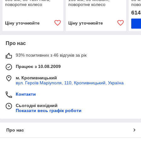
поворотне колесо
поворотне колесо
пово
здвоєне, колесо з
посилене з гальмом,
кро
614
кронштейном, вантажне
вантажне колесо з
полі
колесо чавунне
кронштейном, колесо на
візк
Ціну уточнюйте
Ціну уточнюйте
візок
обл
Про нас
93% позитивних з 46 відгуків за рік
Працює з 10.08.2009
м. Кропивницький
вул. Героїв Маріуполя, 110, Кропивницький, Україна
Контакти
Сьогодні вихідний
Показати весь графік роботи
Про нас