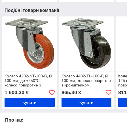
Подібні товари компанії
Колесо 4202-NT-100-B, Ø
Колесо 4402-TL-100-P, Ø
Коле
100 мм, до +250°C,
100 мм, колесо поворотне
125 
колесо поворотне з
з кронштейном,
пово
кронштейном, термостійке
термостійке колесо 44
отво
1 600,30
865,30
811
₴
₴
колесо, жаростійке колесо
Termo Lux, колесо з
терм
в пекарню
фенольної смоли
коле
Купити
Купити
Про нас