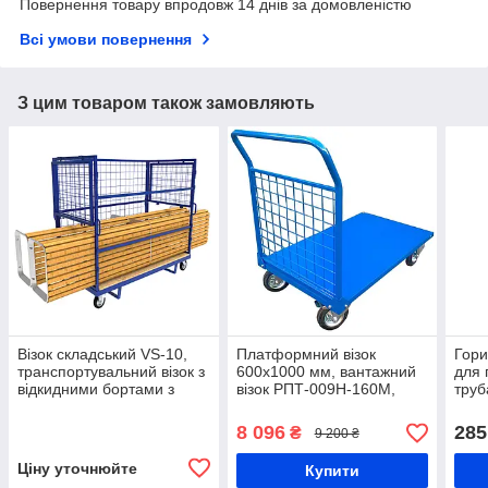
Повернення товару впродовж 14 днів за домовленістю
Всі умови повернення
З цим товаром також замовляють
Візок складський VS-10,
Платформний візок
Гори
транспортувальний візок з
600х1000 мм, вантажний
для 
відкидними бортами з
візок РПТ-009Н-160М,
труб
сітки, платформний візок
візок для транспортування
"Ста
товару, складський візок,
стов
8 096
285
₴
9 200 ₴
торговий візок
мета
Ціну уточнюйте
Купити