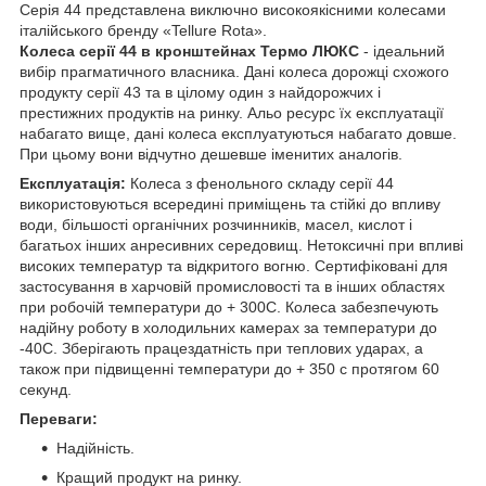
Серія 44 представлена виключно високоякісними колесами
італійського бренду «Tellure Rota».
Колеса серії 44 в кронштейнах Термо ЛЮКС
- ідеальний
вибір прагматичного власника. Дані колеса дорожці схожого
продукту серії 43 та в цілому один з найдорожчих і
престижних продуктів на ринку. Альо ресурс їх експлуатації
набагато вище, дані колеса експлуатуються набагато довше.
При цьому вони відчутно дешевше іменитих аналогів.
Експлуатація:
Колеса з фенольного складу серії 44
використовуються всередині приміщень та стійкі до впливу
води, більшості органічних розчинників, масел, кислот і
багатьох інших анресивних середовищ. Нетоксичні при впливі
високих температур та відкритого вогню. Сертифіковані для
застосування в харчовій промисловості та в інших областях
при робочій температури до + 300С. Колеса забезпечують
надійну роботу в холодильних камерах за температури до
-40С. Зберігають працездатність при теплових ударах, а
також при підвищенні температури до + 350 с протягом 60
секунд.
Переваги:
Надійність.
Кращий продукт на ринку.