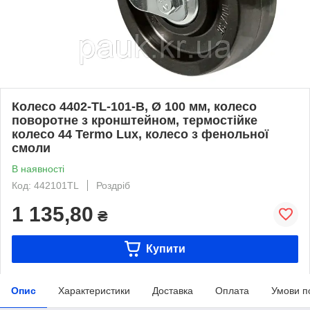
Колесо 4402-TL-101-B, Ø 100 мм, колесо
поворотне з кронштейном, термостійке
колесо 44 Termo Lux, колесо з фенольної
смоли
В наявності
Код: 442101TL
Роздріб
1 135,80
₴
Купити
Опис
Характеристики
Доставка
Оплата
Умови п