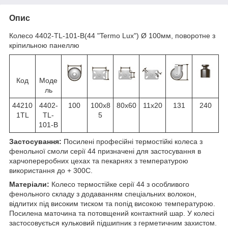
Опис
Колесо 4402-TL-101-B(44 "Termо Lux") Ø 100мм, поворотне з
кріпильною панеллю
Код
Моде
ль
44210
4402-
100
100x8
80x60
11х20
131
240
1TL
TL-
5
101-B
Застосування:
Посилені професійні термостійкі колеса з
фенольної смоли серії 44 призначені для застосування в
харчопереробних цехах та пекарнях з температурою
використання до + 300С.
Матеріали:
Колесо термостійке серії 44 з особливого
фенольного складу з додаванням спеціальних волокон,
відлитих під високим тиском та попід високою температурою.
Посилена маточина та потовщений контактний шар. У колесі
застосовується кульковий підшипник з герметичним захистом.