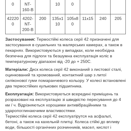
0
NT-
10
0
160-B
42220
4202-
200
135х1
105x8
11х15
240
205
0
NT-
10
0
200-B
Застосування:
Термостійкі колеса серії 42 призначені для
застосування в сушильних та малярських камерах, а також в
пекарнях. Використовуються у випадках, коли необхідна
безпечна для підлоги та безшумна експлуатація коліс в
температурному діапазоні від -20 до + 250С.
Матеріали:
Диск колеса серії 42 виконаний з листової сталі,
оцинкований та хромований, контактний шар з литої
силіконової гуми помаранчевого кольору. У колесі встановлені
два термостійких кулькових підшипника.
Експлуатація:
Використовуються всередині приміщень та
розраховані на експлуатацію зі швидкістю пересування до 4
км / ч. Відрізняються хорошими антивібраційними та
ударопоглинаючими властивостями.
Термостійкі колеса серії 42 експлуатірутся на асфальті,
бетоні, а також на кахельній плитці. Колеса стійкі до впливу
води, більшості органічних розчинників, масел, кислот і