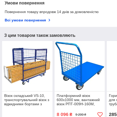
Умови повернення
Повернення товару впродовж 14 днів за домовленістю
Всі умови повернення
З цим товаром також замовляють
Візок складський VS-10,
Платформний візок
Гори
транспортувальний візок з
600х1000 мм, вантажний
для 
відкидними бортами з
візок РПТ-009Н-160М,
труб
сітки, платформний візок
візок для транспортування
"Ста
товару, складський візок,
стов
8 096
285
₴
9 200 ₴
торговий візок
мета