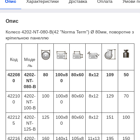
Опис
Характеристики
Доставка
Оплата
Умови п
Опис
Колесо 4202-NT-080-B(42 "Norma Term") Ø 80мм, поворотне з
кріпильною панеллю
Код
Моде
ль
42208
4202-
80
100x8
80x60
8x12
109
50
0
NT-
0
080-B
42210
4202-
100
100x8
80x60
8x12
129
70
0
NT-
0
100-B
42212
4202-
125
100x8
80x60
8x12
151
100
5
NT-
0
125-B
42216
4202-
160
140x1
105x8
11х13
195
150