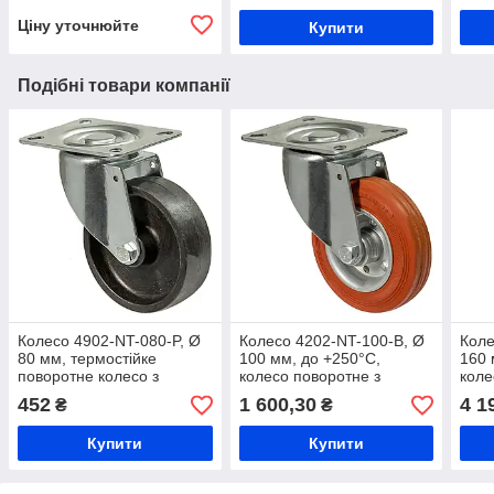
Ціну уточнюйте
Купити
Подібні товари компанії
Колесо 4902-NT-080-P, Ø
Колесо 4202-NT-100-B, Ø
Коле
80 мм, термостійке
100 мм, до +250°C,
160 
поворотне колесо з
колесо поворотне з
коле
кронштейном, колесо в
кронштейном, термостійке
крон
452
1 600,30
4 1
₴
₴
пекарню, колесо в
колесо, жаростійке колесо
коле
харчопереробний цех 49
в пекарню
в пе
Купити
Купити
серія