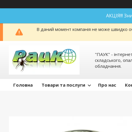
АКЦІЯ!!! З
В даний момент компанія не може швидко об
"ПАУК" - інтерне
складського, оп
обладнання.
Головна
Товари та послуги
Про нас
Ко