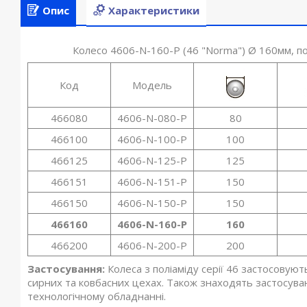
Опис
Характеристики
Колесо 4606-N-160-P (46 "Norma") Ø 160мм, п
Код
Модель
466080
4606-N-080-P
80
466100
4606-N-100-P
100
466125
4606-N-125-P
125
466151
4606-N-151-P
150
466150
4606-N-150-P
150
466160
4606-N-160-P
160
466200
4606-N-200-P
200
Застосування:
Колеса з поліаміду серії 46 застосовую
сирних та ковбасних цехах. Також знаходять застосува
технологічному обладнанні.