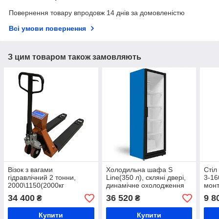
Повернення товару впродовж 14 днів за домовленістю
Всі умови повернення
З цим товаром також замовляють
Візок з вагами
Холодильна шафа S
Стіл
гідравлічний 2 тонни,
Line(350 л), скляні двері,
3-16
2000\1150(2000кг
динамічне охолодження
монт
вантажопідйомність) ВПД-
монт
34 400
36 520
9 8
₴
₴
РКН-2т, рокла
мета
Купити
Купити