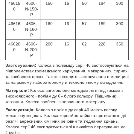
46615
4606-
150
16
50
184
300
0
N-150-
P
46616
4606-
160
16
57
189
300
0
N-160-
P
46620
4606-
200
16
62
228
350
0
N-200-
P
Застосування:
Колеса з поліаміду серії 46 застосовуються на
підприємствах громадського харчування, макаронних, сирних
та ковбасних цехах. Також знаходять застосування в медицині
та на різному лабораторному й технологічному обладнанні.
Матеріали:
Колесо виготовлене методом ліття під тиском з
високоякісного «поліаміду 6» білого кольору. Підшипник
ковзання. Колеса зроблені з первинного матеріалу.
Експлуатація:
Колеса з поліаміду серії 46 мають високу
механічну міцність. Колеса корозійно-стійкі та протистоять дії
безлічі анресивних хімічних речовин та з'єднання єднань.
Колеса серії 46 експлуатуються зі швидкістю пересування до
4 км / ч.