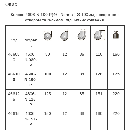
Опис
Колесо 4606-N-100-P(46 "Norma") Ø 100мм, поворотне з
отвором та гальмом, підшипник ковзання
Код
Модел
ь
46608
4606-
80
12
35
110
150
0
N-080-
P
46610
4606-
100
12
39
128
175
0
N-100-
P
46612
4606-
125
12
35
151
220
5
N-125-
P
46615
4606-
150
12
38
180
220
1
N-151-
P