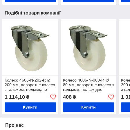
Подібні товари компанії
Колесо 4606-N-202-P, Ø
Колесо 4606-N-080-P, Ø
Коле
200 мм, поворотне колесо
80 мм, поворотне колесо з
200 
з гальмом, поліамідне
гальмом, поліамідне
з га
колесо 46 Norma, колесо з
колесо 46 Norma, колесо з
коле
1 114,10
408
1 3
₴
₴
морозостійкого матеріалу
морозостійкого матеріалу
моро
Купити
Купити
Про нас