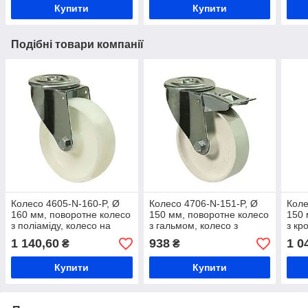
Купити
Купити
Подібні товари компанії
Колесо 4605-N-160-P, Ø
Колесо 4706-N-151-P, Ø
Коле
160 мм, поворотне колесо
150 мм, поворотне колесо
150 
з поліаміду, колесо на
з гальмом, колесо з
з кр
виробництво продуктів,
поліаміду 47 Norma,
полі
1 140,60
938
1 0
₴
₴
морозостійке колесо,
колесо на виробництво,
терм
колесо на візок
колесо в цех
обл
Купити
Купити