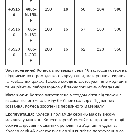
P
46515
4605-
150
16
50
184
300
0
N-150-
P
46516
4605-
160
16
57
189
300
0
N-160-
P
46520
4605-
200
16
62
228
350
0
N-200-
P
Застосування:
Колеса з поліаміду серії 46 застосовуються на
підприємствах громадського харчування, макаронних, сирних
та ковбасних цехах. Також знаходять застосування в медицині
та на різному лабораторному й технологічному обладнанні.
Матеріали:
Колесо виготовлене методом ліття під тиском з
високоякісного «поліаміду 6» білого кольору. Підшипник
ковзання. Колеса зроблені з первинного матеріалу.
Експлуатація:
Колеса з поліаміду серії 46 мають високу
механічну міцність. Колеса корозійно-стійкі та протистоять дії
безлічі анресивних хімічних речовин та з'єднання єднань.
Колеса серії 46 експлуатуються зі швидкістю пересування до