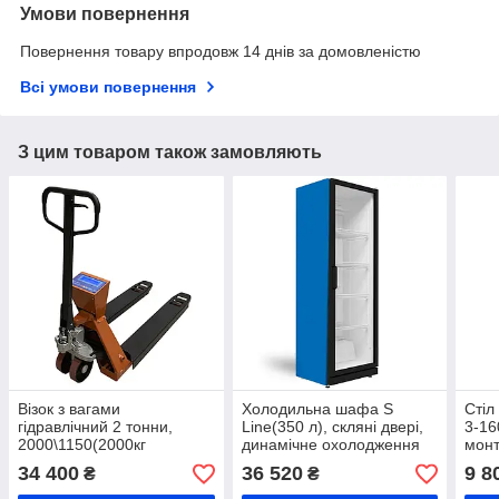
Умови повернення
Повернення товару впродовж 14 днів за домовленістю
Всі умови повернення
З цим товаром також замовляють
Візок з вагами
Холодильна шафа S
Стіл
гідравлічний 2 тонни,
Line(350 л), скляні двері,
3-16
2000\1150(2000кг
динамічне охолодження
монт
вантажопідйомність) ВПД-
монт
34 400
36 520
9 8
₴
₴
РКН-2т, рокла
мета