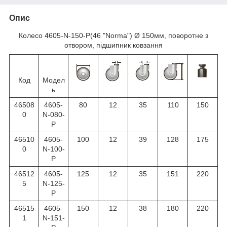
Опис
Колесо 4605-N-150-P(46 "Norma") Ø 150мм, поворотне з
отвором, підшипник ковзання
Код
Модел
ь
46508
4605-
80
12
35
110
150
0
N-080-
P
46510
4605-
100
12
39
128
175
0
N-100-
P
46512
4605-
125
12
35
151
220
5
N-125-
P
46515
4605-
150
12
38
180
220
1
N-151-