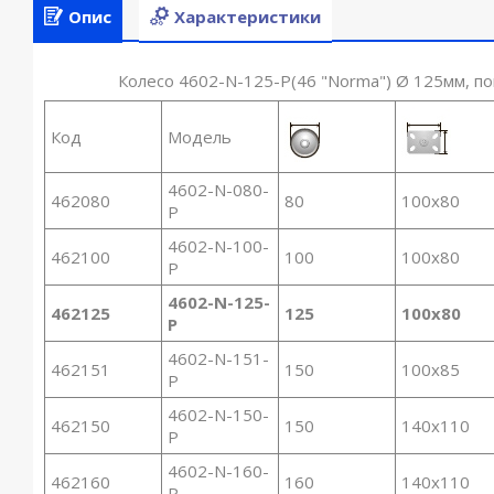
Опис
Характеристики
Колесо 4602-N-125-P(46 "Norma") Ø 125мм, по
Код
Модель
4602-N-080-
462080
80
100x80
Р
4602-N-100-
462100
100
100x80
Р
4602-N-125-
462125
125
100x80
Р
4602-N-151-
462151
150
100x85
Р
4602-N-150-
462150
150
140x110
Р
4602-N-160-
462160
160
140x110
Р