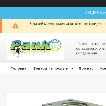
АКЦІЯ!!! З
В даний момент компанія не може швидко об
"ПАУК" - інтерне
складського, оп
обладнання.
Головна
Товари та послуги
Про нас
Ко