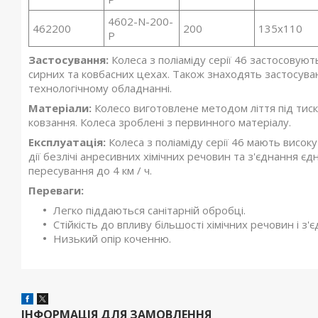
4602-N-200-
462200
200
135x110
Р
Застосування:
Колеса з поліаміду серії 46 застосовую
сирних та ковбасних цехах. Також знаходять застосува
технологічному обладнанні.
Матеріали:
Колесо виготовлене методом ліття під тиск
ковзання. Колеса зроблені з первинного матеріалу.
Експлуатація:
Колеса з поліаміду серії 46 мають високу
дії безлічі анресивних хімічних речовин та з'єднання єд
пересування до 4 км / ч.
Переваги:
Легко піддаються санітарній обробці.
Стійкість до впливу більшості хімічних речовин і з'
Низький опір коченню.
ІНФОРМАЦІЯ ДЛЯ ЗАМОВЛЕННЯ