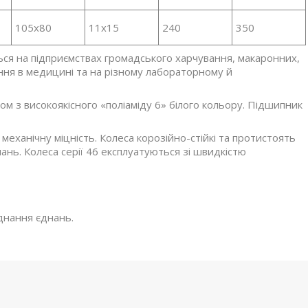
105x80
11x15
240
350
ться на підприємствах громадського харчування, макаронних,
ння в медицині та на різному лабораторному й
ом з високоякісного «поліаміду 6» білого кольору. Підшипник
 механічну міцність. Колеса корозійно-стійкі та протистоять
нань. Колеса серії 46 експлуатуються зі швидкістю
єднання єднань.