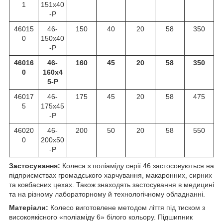
1
151х40
-P
46015
46-
150
40
20
58
350
0
150х40
-P
46016
46-
160
45
20
58
350
0
160х4
5-P
46017
46-
175
45
20
58
475
5
175х45
-P
46020
46-
200
50
20
58
550
0
200х50
-P
Застосування:
Колеса з поліаміду серії 46 застосовуються на
підприємствах громадського харчування, макаронних, сирних
та ковбасних цехах. Також знаходять застосування в медицині
та на різному лабораторному й технологічному обладнанні.
Матеріали:
Колесо виготовлене методом ліття під тиском з
високоякісного «поліаміду 6» білого кольору. Підшипник