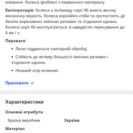
ковзання. Колеса зроблені з первинного матеріалу.
Експлуатація:
Колеса з поліаміду серії 46 мають високу
механічну міцність. Колеса корозійно-стійкі та протистоять дії
безлічі анресивних хімічних речовин та з'єднання єднань.
Колеса серії 46 експлуатуються зі швидкістю пересування до
4 км / ч.
Переваги:
Легко піддаються санітарній обробці.
Стійкість до впливу більшості хімічних речовин і
з'єднання єднань.
Низький опір коченню.
Приховати
Характеристики
Основні атрибути
Країна виробник
Україна
Матеріал