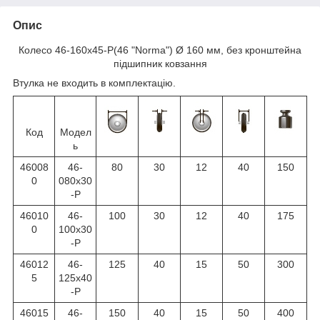
Опис
Колесо 46-160х45-P(46 "Norma") Ø 160 мм, без кронштейна
підшипник ковзання
Втулка не входить в комплектацію.
Код
Модел
ь
46008
46-
80
30
12
40
150
0
080х30
-P
46010
46-
100
30
12
40
175
0
100х30
-P
46012
46-
125
40
15
50
300
5
125х40
-P
46015
46-
150
40
15
50
400