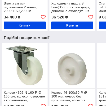
Візок з вагами
Холодильна шафа S
Стіл
гідравлічний 2 тонни,
Line(350 л), скляні двері,
3-16
2000\1150(2000кг
динамічне охолодження
монт
вантажопідйомність) ВПД-
монт
34 400
36 520
9 8
₴
₴
РКН-2т, рокла
мета
Купити
Купити
Подібні товари компанії
Колесо 4602-N-160-P, Ø
Колесо 46-100х30-P, Ø
Коле
160 мм, колесо поворотне
100 мм, колесо без
151 
з кронштейном,
кронштейна, колесо з
крон
поліамідне колесо 46
поліаміду 46 Norma,
полі