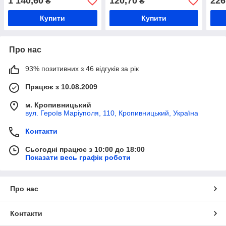
1 140,60
120,70
226
₴
₴
Norma, колесо на харчове
колесо на обладнання,
коле
виробництво
морозостійке колесо
моро
Купити
Купити
Про нас
93% позитивних з 46 відгуків за рік
Працює з 10.08.2009
м. Кропивницький
вул. Героїв Маріуполя, 110, Кропивницький, Україна
Контакти
Сьогодні працює з 10:00 до 18:00
Показати весь графік роботи
Про нас
Контакти