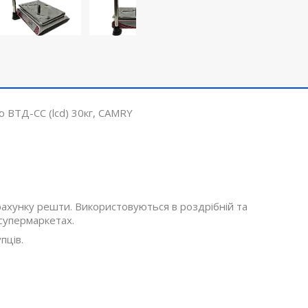
ю ВТД-CС (lсd) 30кг, CAMRY
хунку решти. Використовуються в роздрібній та
 супермаркетах.
пців.