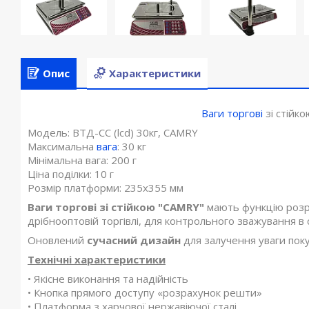
Опис
Характеристики
Ваги торгові
зі стійко
Модель: ВТД-CС (lсd) 30кг, CAMRY
Максимальна
вага
: 30 кг
Мінімальна вага: 200 г
Ціна поділки: 10 г
Розмір платформи: 235х355 мм
Ваги торгові зі стійкою "CAMRY"
мають функцію розра
дрібнооптовій торгівлі, для контрольного зважування в
Оновлений
сучасний дизайн
для залучення уваги поку
Технічні характеристики
• Якісне виконання та надійність
• Кнопка прямого доступу «розрахунок решти»
• Платформа з харчової нержавіючої сталі