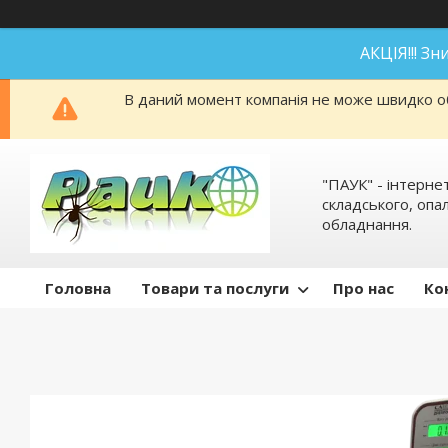
АКЦІЯ!!! З
В даний момент компанія не може швидко об
"ПАУК" - інтерне
складського, оп
обладнання.
Головна
Товари та послуги
Про нас
Ко