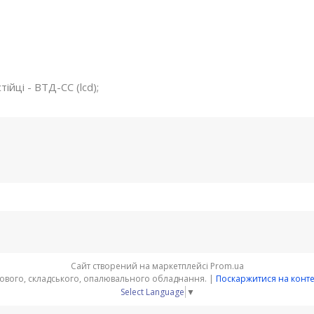
ійці - ВТД-CС (lсd);
Сайт створений на маркетплейсі
Prom.ua
"ПАУК" - інтернет-магазин торгового, складського, опалювального обладнання. |
Поскаржитися на конт
Select Language
▼