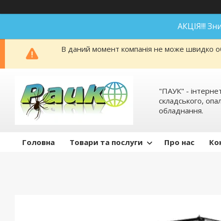
АКЦІЯ!!! З
В даний момент компанія не може швидко об
"ПАУК" - інтерне
складського, оп
обладнання.
Головна
Товари та послуги
Про нас
Ко