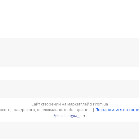
Сайт створений на маркетплейсі
Prom.ua
"ПАУК" - інтернет-магазин торгового, складського, опалювального обладнання. |
Поскаржитися на конт
Select Language
▼