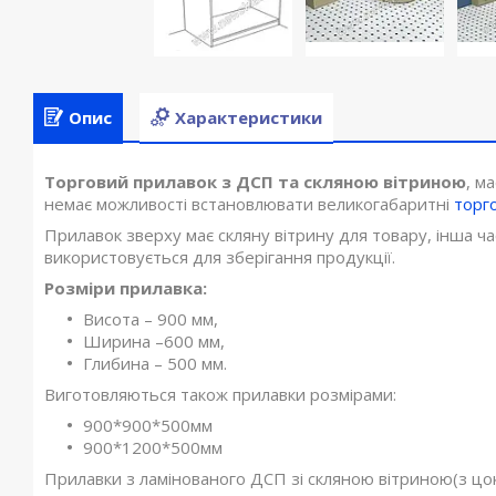
Опис
Характеристики
Торговий прилавок з ДСП та скляною вітриною
, м
немає можливості встановлювати великогабаритні
торго
Прилавок зверху має скляну вітрину для товару, інша ча
використовується для зберігання продукції.
Розміри прилавка:
Висота – 900 мм,
Ширина –600 мм,
Глибина – 500 мм.
Виготовляються також прилавки розмірами:
900*900*500мм
900*1200*500мм
Прилавки з ламінованого ДСП зі скляною вітриною(з цок