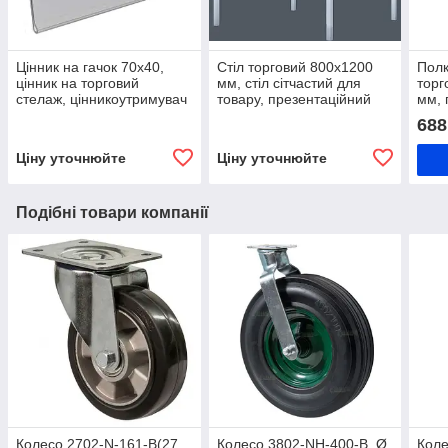
Цінник на гачок 70х40,
Стіл торговий 800х1200
Полк
цінник на торговий
мм, стіл сітчастий для
торг
стелаж, цінникоутримувач
товару, презентаційний
мм, 
стіл
мета
688
стел
Ціну уточнюйте
Ціну уточнюйте
Подібні товари компанії
Колесо 2702-N-161-B(27
Колесо 3802-NH-400-B, Ø
Коле