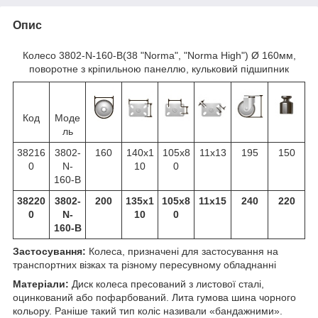
Опис
Колесо 3802-N-160-B(38 "Norma", "Norma High") Ø 160мм,
поворотне з кріпильною панеллю, кульковий підшипник
Код
Моде
ль
38216
3802-
160
140х1
105х8
11х13
195
150
0
N-
10
0
160-B
38220
3802-
200
135х1
105х8
11х15
240
220
0
N-
10
0
160-B
Застосування:
Колеса, призначені для застосування на
транспортних візках та різному пересувному обладнанні
Матеріали:
Диск колеса пресований з листової сталі,
оцинкований або пофарбований. Лита гумова шина чорного
кольору. Раніше такий тип коліс називали «бандажними».