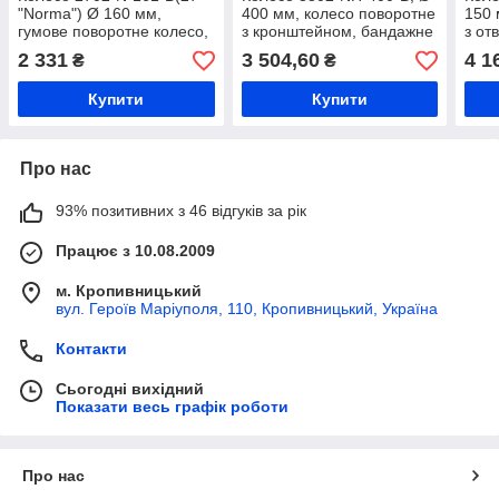
"Norma") Ø 160 мм,
400 мм, колесо поворотне
150 
гумове поворотне колесо,
з кронштейном, бандажне
з от
колесо на візок для
колесо, гумове колесо на
Term
2 331
3 504,60
4 1
₴
₴
склопакетів, колесо до 300
візок, колесо для
на о
кг
обладнання
візок
Купити
Купити
Про нас
93% позитивних з 46 відгуків за рік
Працює з 10.08.2009
м. Кропивницький
вул. Героїв Маріуполя, 110, Кропивницький, Україна
Контакти
Сьогодні вихідний
Показати весь графік роботи
Про нас