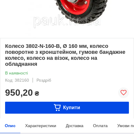
Колесо 3802-N-160-B, Ø 160 мм, колесо
поворотне з кронштейном, гумове бандажне
колесо, колесо на візок, колесо на
обладнання
В наявності
Код: 382160
Роздріб
950,20
₴
Купити
Опис
Характеристики
Доставка
Оплата
Умови п