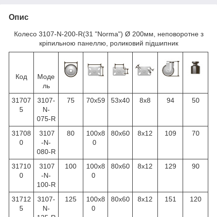
Опис
Колесо 3107-N-200-R(31 "Norma") Ø 200мм, неповоротне з
кріпильною панеллю, роликовий підшипник
Код
Моде
ль
31707
3107-
75
70х59
53х40
8х8
94
50
5
N-
075-R
31708
3107
80
100х8
80х60
8х12
109
70
0
-N-
0
080-R
31710
3107
100
100х8
80х60
8х12
129
90
0
-N-
0
100-R
31712
3107-
125
100х8
80х60
8х12
151
120
5
N-
0