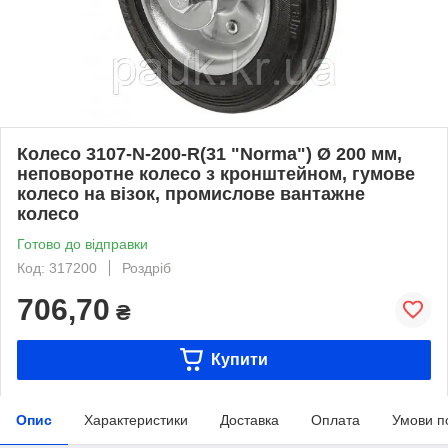
Колесо 3107-N-200-R(31 "Norma") Ø 200 мм,
неповоротне колесо з кронштейном, гумове
колесо на візок, промислове вантажне
колесо
Готово до відправки
Код: 317200
Роздріб
706,70
₴
Купити
Опис
Характеристики
Доставка
Оплата
Умови п