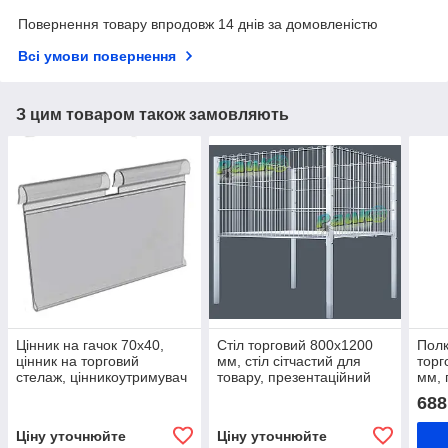
Повернення товару впродовж 14 днів за домовленістю
Всі умови повернення
З цим товаром також замовляють
Цінник на гачок 70х40,
Стіл торговий 800х1200
Полк
цінник на торговий
мм, стіл сітчастий для
торг
стелаж, цінникоутримувач
товару, презентаційний
мм, 
стіл
мета
688
стел
Ціну уточнюйте
Ціну уточнюйте