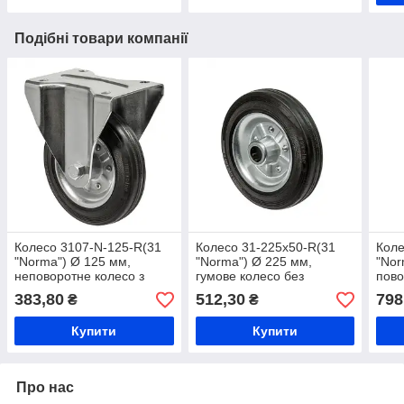
Подібні товари компанії
Колесо 3107-N-125-R(31
Колесо 31-225х50-R(31
Коле
"Norma") Ø 125 мм,
"Norma") Ø 225 мм,
"Nor
неповоротне колесо з
гумове колесо без
пово
кронштейном, гумове
кронштейна, колесо на
коле
383,80
512,30
798
₴
₴
колесо на візок,
вантажний візок, вантажне
коле
промислове вантажне
колесо промислове
обл
Купити
Купити
колесо
Про нас