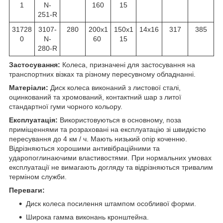
1
N-
160
15
251-R
31728
3107-
280
200х1
150х1
14х16
317
385
0
N-
60
15
280-R
Застосування:
Колеса, призначені для застосування на
транспортних візках та різному пересувному обладнанні.
Матеріали:
Диск колеса виконаний з листової сталі,
оцинкований та хромований, контактний шар з литої
стандартної гуми чорного кольору.
Експлуатація:
Використовуються в основному, поза
приміщеннями та розраховані на експлуатацію зі швидкістю
пересування до 4 км / ч. Мають низький опір коченню.
Відрізняються хорошими антивібраційними та
ударопоглинаючими властивостями. При нормальних умовах
експлуатації не вимагають догляду та відрізняються тривалим
терміном служби.
Переваги:
Диск колеса посилення штампом особливої форми.
Широка гамма виконань кронштейна.