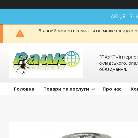
АКЦІЯ!!! З
В даний момент компанія не може швидко об
"ПАУК" - інтерне
складського, оп
обладнання.
Головна
Товари та послуги
Про нас
Ко