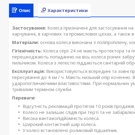
Опис
Характеристики
Застосування:
Колеса призначені для застосування на
харчуванні, в харчових та промислових цехах, а також в
Матеріали:
основа колеса виконана з поліпропілену, ко
Гігієнічність:
Колеса серії 24 не мають протектора та п
перешкоджають попаданню на вісь колеса різних забр
пильником. Колеса з легкістю піддаються санітарній обр
Експлуатація:
Використовуються всередині та зовні пр
пересування до 4 км / ч. Мають низький опір коченню.
ударопоглинаючими властивостями. При нормальних умо
тривалим терміном служби.
Переваги:
Відсутність рекламацій протягом 10 років продажів.
Колесо не залишає слідів при терті та не забарвлю
Висока вантажопідйомність колеса.
Широкий контактний шар колеса.
У колесі встановлено роликовий підшипник.