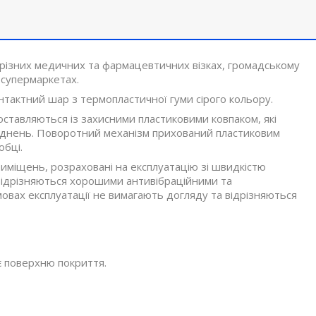
 різних медичних та фармацевтичних візках, громадському
 супермаркетах.
нтактний шар з термопластичної гуми сірого кольору.
оставляються із захисними пластиковими ковпаком, які
уднень. Поворотний механізм прихований пластиковим
обці.
иміщень, розраховані на експлуатацію зі швидкістю
 Відрізняються хорошими антивібраційними та
вах експлуатації не вимагають догляду та відрізняються
є поверхню покриття.