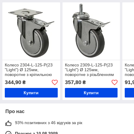
Колесо 2304-L-125-P(23
Колесо 2309-L-125-P(23
Коле
"Light") Ø 125мм,
"Light") Ø 125мм,
"Lig
поворотне з кріпильною
поворотне з різьбленням
пово
панеллю та гальмом,
та гальмом, підшипник
пане
344,90
357,80
91,
₴
₴
підшипник ковзання,
ковзання
ковз
гумове колесо на візок
на в
Купити
Купити
Про нас
93% позитивних з 46 відгуків за рік
Працює з 10.08.2009