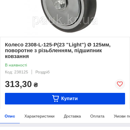
Колесо 2308-L-125-P(23 "Light") Ø 125мм,
поворотне з різьбленням, підшипник
ковзання
В наявності
Код: 238125
Роздріб
313,30
₴
Купити
Опис
Характеристики
Доставка
Оплата
Умови п