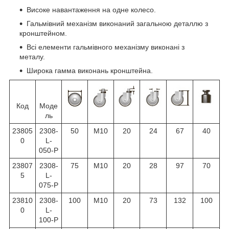
Високе навантаження на одне колесо.
Гальмівний механізм виконаний загальною деталлю з
кронштейном.
Всі елементи гальмівного механізму виконані з
металу.
Широка гамма виконань кронштейна.
Код
Моде
ль
23805
2308-
50
М10
20
24
67
40
0
L-
050-P
23807
2308-
75
М10
20
28
97
70
5
L-
075-P
23810
2308-
100
М10
20
73
132
100
0
L-
100-P