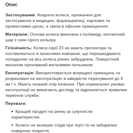
Опис
Застосування:
Апаратні колеса, призначені для
застосування в медицині, фармацевтиці, харчових та
промислових цехах, а також в офісних приміщеннях.
Матеріали:
Основа колеса виконана з поліаміду, контактний
шар з гуми сірого кольору.
Гігієнічність:
Колеса серії 23 не мають протектора та
поставляються із захисними ковпаком, що перешкоджають
попаданню на вісь колеса різних забруднень. Поворотний
механізм прихований металевим пильником.
Експлуатація:
Використовуються всередині приміщень та
розраховані на експлуатацію зі швидкістю пересування до 4
км / ч. Мають низький опір коченню. При нормальних умовах
експлуатації не вимагають догляду та відрізняються тривалим
терміном служби.
Переваги:
Кращий продукт на ринку за сукупністю
характеристик.
Колесо не залишає слідів при терті та не забарвлює
поверхню покриття.