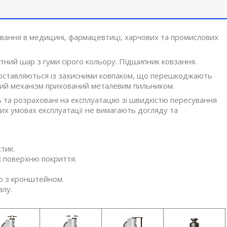
сування в медицині, фармацевтиці, харчових та промислових
ктний шар з гуми сірого кольору. Підшипник ковзання.
поставляються із захисними ковпаком, що перешкоджають
ний механізм прихований металевим пильником.
та розраховані на експлуатацію зі швидкістю пересування
их умовах експлуатації не вимагають догляду та
тик.
є поверхню покриття.
ю з кронштейном.
алу.