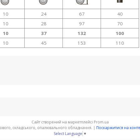
10
24
67
40
10
28
97
70
10
37
132
100
10
45
153
110
Сайт створений на маркетплейсі
Prom.ua
"ПАУК" - інтернет-магазин торгового, складського, опалювального обладнання. |
Поскаржитися на конт
Select Language
▼