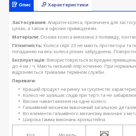
Опис
Характеристики
Застосування:
Апаратні колеса, призначені для засто
цехах, а також в офісних приміщеннях.
Матеріали:
Основа колеса виконана з поліаміду, конта
Гігієнічність:
Колеса серії 23 не мають протектора та 
попаданню на вісь колеса різних забруднень. Поворот
Експлуатація:
Використовуються всередині приміщень 
до 4 км / ч. Мають низький опір коченню. При нормальн
відрізняються тривалим терміном служби.
Переваги:
Кращий продукт на ринку за сукупністю характерис
Колесо не залишає слідів при терті та не забарвлю
Високе навантаження на одне колесо.
Гальмівний механізм виконаний загальною деталл
Всі елементи гальмівного механізму виконані з мет
Широка гамма виконань кронштейна.
Код
Модель