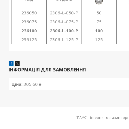
236050
2306-L-050-P
50
236075
2306-L-075-P
75
236100
2306-L-100-P
100
236125
2306-L-125-P
125
ІНФОРМАЦІЯ ДЛЯ ЗАМОВЛЕННЯ
Ціна:
305,60 ₴