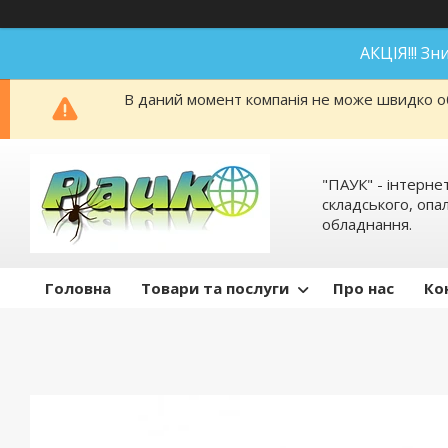
АКЦІЯ!!! З
В даний момент компанія не може швидко об
"ПАУК" - інтерне
складського, оп
обладнання.
Головна
Товари та послуги
Про нас
Ко