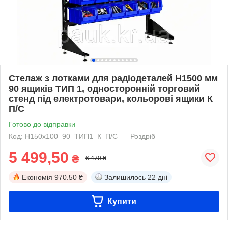
Стелаж з лотками для радіодеталей Н1500 мм
90 ящиків ТИП 1, односторонній торговий
стенд під електротовари, кольорові ящики К
П/С
Готово до відправки
Код: Н150х100_90_ТИП1_К_П/С
Роздріб
5 499,50
₴
6 470 ₴
Економія
970.50 ₴
Залишилось
22 дні
Купити