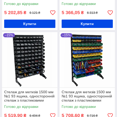
чорні ящики П/С
стелаж, кольорові ящики П/С
Готово до відправки
Готово до відправки
5 202,85
5 366,05
₴
₴
6 121 ₴
6 313 ₴
Купити
Купити
–15%
–15%
Стелаж для метизів 1500 мм
Стелаж для метизів 1500 мм
№1 93 ящика, односторонній
№1 93 ящика, односторонній
стелаж з пластиковими
стелаж з пластиковими
ящиками, чорні ящики П/С
ящиками, кольорові ящики П/
Готово до відправки
Готово до відправки
С
5 519,90
5 708,60
₴
₴
6 494 ₴
6 716 ₴