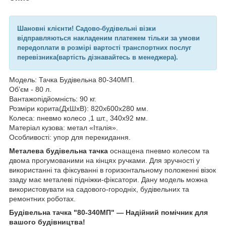
Шановні клієнти! Садово-будівельні візки
відправляються накладеним платежем тільки за умови
передоплати в розмірі вартості транспортних послуг
перевізника(вартість дізнавайтесь в менеджера).
Модель: Тачка Будівельна 80-340МП.
Об’єм - 80 л.
Вантажопідйомність: 90 кг.
Розміри корита(ДхШхВ): 820х600х280 мм.
Колеса: пневмо колесо ,1 шт., 340х92 мм.
Матеріал кузова: метал «Італія».
Особливості: упор для перекидання.
Металева будівельна тачка
оснащена пневмо колесом та
двома прогумованими на кінцях ручками. Для зручності у
використанні та фіксуванні в горизонтальному положенні візок
ззаду має металеві підніжки-фіксатори. Дану модель можна
використовувати на садового-городніх, будівельних та
ремонтних роботах.
Будівельна тачка "80-340МП" — Надійний помічник для
вашого будівництва!