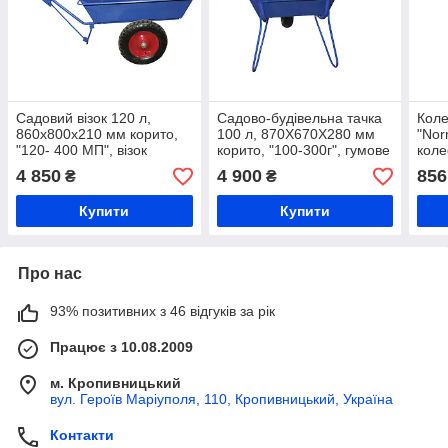
Садовий візок 120 л,
Садово-будівельна тачка
Коле
860х800х210 мм корито,
100 л, 870Х670Х280 мм
"Nor
"120- 400 МП", візок
корито, "100-300г", гумове
коле
присадибний
колесо
піно
4 850
4 900
856
₴
₴
коле
Купити
Купити
Про нас
93% позитивних з 46 відгуків за рік
Працює з 10.08.2009
м. Кропивницький
вул. Героїв Маріуполя, 110, Кропивницький, Україна
Контакти