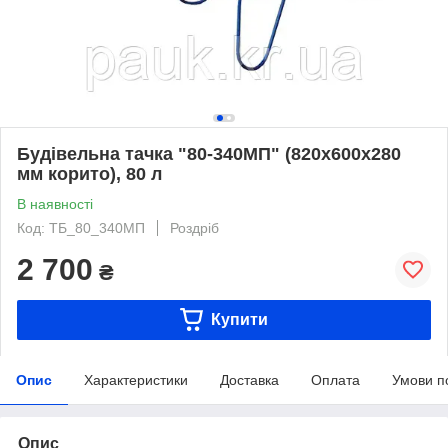
Будівельна тачка "80-340МП" (820х600х280
мм корито), 80 л
В наявності
Код: ТБ_80_340МП
Роздріб
2 700
₴
Купити
Опис
Характеристики
Доставка
Оплата
Умови п
Опис