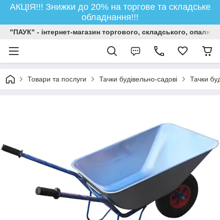
АКЦІЯ!!! Знижки до 20% на торгове та складське
обладнання!!!
"ПАУК" - інтернет-магазин торгового, складського, опалюв
Товари та послуги
Тачки будівельно-садові
Тачки бу