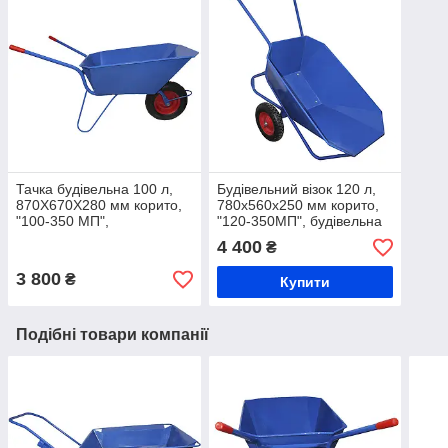
Тачка будівельна 100 л,
Будівельний візок 120 л,
870Х670Х280 мм корито,
780х560х250 мм корито,
"100-350 МП",
"120-350МП", будівельна
пневмоколеса
тачка
4 400
₴
3 800
₴
Купити
Подібні товари компанії