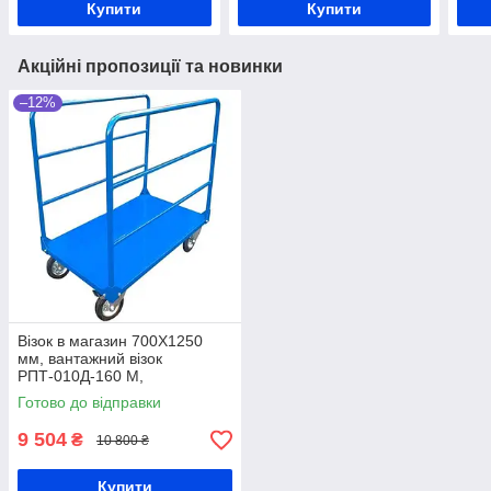
Купити
Купити
Акційні пропозиції та новинки
–12%
Візок в магазин 700Х1250
мм, вантажний візок
РПТ-010Д-160 М,
платформний візок, візок в
Готово до відправки
будівельний магазин, візок
для профілів
9 504
₴
10 800 ₴
Купити