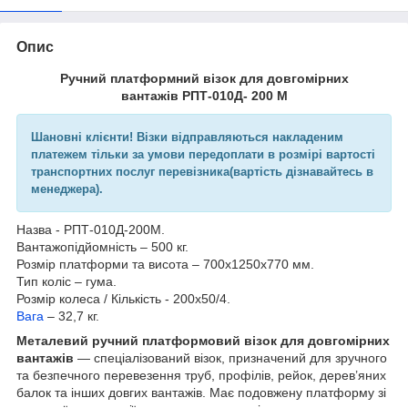
Опис
Ручний платформний візок для довгомірних
вантажів РПТ-010Д- 200 М
Шановні клієнти! Візки відправляються накладеним
платежем тільки за умови передоплати в розмірі вартості
транспортних послуг перевізника(вартість дізнавайтесь в
менеджера).
Назва - РПТ-010Д-200М.
Вантажопідйомність – 500 кг.
Розмір платформи та висота – 700х1250х770 мм.
Тип коліс – гума.
Розмір колеса / Кількість - 200х50/4.
Вага
– 32,7 кг.
Металевий ручний платформовий візок для довгомірних
вантажів
— спеціалізований візок, призначений для зручного
та безпечного перевезення труб, профілів, рейок, дерев’яних
балок та інших довгих вантажів. Має подовжену платформу зі