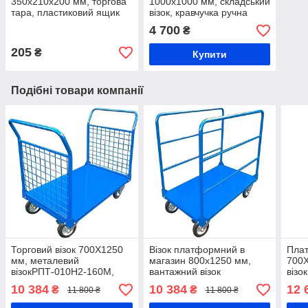
350х210х200 мм, торгова
1000х1000 мм, складський
тара, пластиковий ящик
візок, кравчучка ручна
для метизів 700 В/С, із
4 700
₴
вторинної сировини
205
₴
Купити
Подібні товари компанії
Торговий візок 700Х1250
Візок платформний в
Плат
мм, металевий
магазин 800х1250 мм,
700Х
візокРПТ-010Н2-160М,
вантажний візок
візо
візок з двома бортами із
РПТ-011Д-200 М, торговий
візо
10 384
10 384
12 
₴
₴
11 800 ₴
11 800 ₴
сітки, візок для архіву
візок, ручний візок для
борт
довгомірних вантажів
сітки