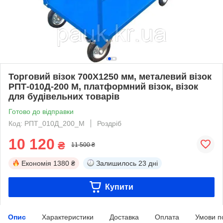
Торговий візок 700Х1250 мм, металевий візок
РПТ-010Д-200 М, платформний візок, візок
для будівельних товарів
Готово до відправки
Код: РПТ_010Д_200_М
Роздріб
10 120
₴
11 500 ₴
Економія
1380 ₴
Залишилось
23 дні
Купити
Опис
Характеристики
Доставка
Оплата
Умови п