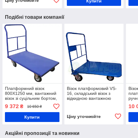
Ціну уточнюйте
Купити
Подібні товари компанії
Платформний візок
Візок платформовий VS-
Візо
800Х1250 мм, вантажний
16, складський візок з
пла
візок зі суцільним бортом,
відкидною вантажною
ручн
складський візок ручний
платформою
160М
9 372
10 
₴
10 650 ₴
РПТ (З)-011-200 М, візок
сітк
торговий
сітч
Ціну уточнюйте
Купити
Акційні пропозиції та новинки