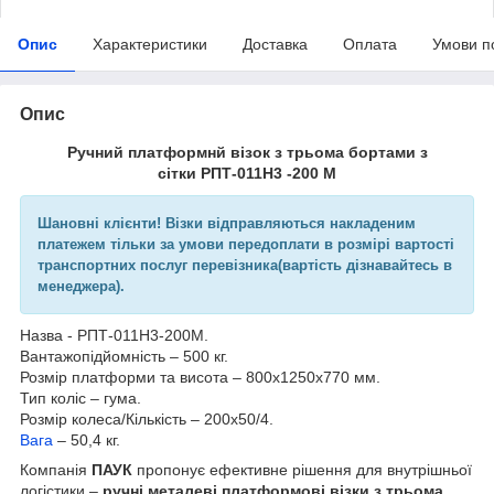
Опис
Характеристики
Доставка
Оплата
Умови п
Опис
Ручний платформнй візок з трьома бортами з
сітки РПТ-011Н3 -200 М
Шановні клієнти! Візки відправляються накладеним
платежем тільки за умови передоплати в розмірі вартості
транспортних послуг перевізника(вартість дізнавайтесь в
менеджера).
Назва - РПТ-011Н3-200М.
Вантажопідйомність – 500 кг.
Розмір платформи та висота – 800х1250х770 мм.
Тип коліс – гума.
Розмір колеса/Кількість – 200х50/4.
Вага
– 50,4 кг.
Компанія
ПАУК
пропонує ефективне рішення для внутрішньої
логістики –
ручні металеві платформові візки з трьома