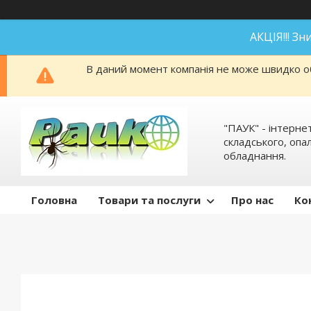
АКЦІЯ!!! З
В даний момент компанія не може швидко об
"ПАУК" - інтерне
складського, оп
обладнання.
Головна
Товари та послуги
Про нас
Ко