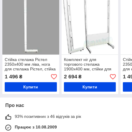
Стійка стелажа Рістел
Комплект ніг для
Стій
2350х400 мм ліва, нога
торгового стелажа
2350
для стелажа Рістел, стійка
1900х400 мм, стійки для
для 
для торгового стелажа
стелажа Рістел права та
для 
1 496
2 694
1 4
₴
₴
ліва, металева стійка для
стелажа торгівельного
Купити
Купити
Про нас
93% позитивних з 46 відгуків за рік
Працює з 10.08.2009