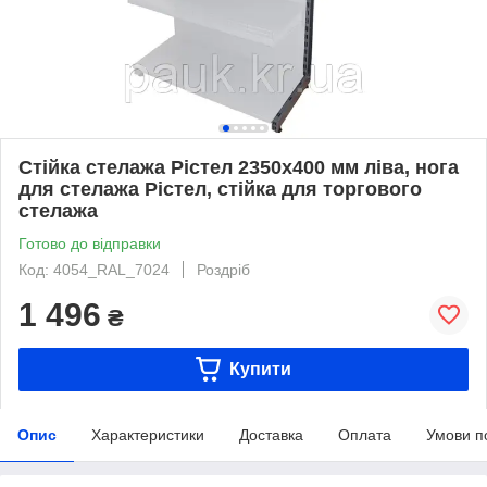
Стійка стелажа Рістел 2350х400 мм ліва, нога
для стелажа Рістел, стійка для торгового
стелажа
Готово до відправки
Код: 4054_RAL_7024
Роздріб
1 496
₴
Купити
Опис
Характеристики
Доставка
Оплата
Умови п