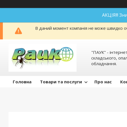
АКЦІЯ!!! З
В даний момент компанія не може швидко об
"ПАУК" - інтерне
складського, оп
обладнання.
Головна
Товари та послуги
Про нас
Ко