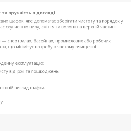
 та зручність в догляді
их шафок, яке допомагає зберігати чистоту та порядок у
ає скупченню пилу, сміття та вологи на верхній частині
ті — спортзалах, басейнах, промислових або робочих
ти, що мінімізує потребу в частому очищенні.
оденну експлуатацію;
ту від іржі та пошкоджень;
нішній вигляд шафки.
у.