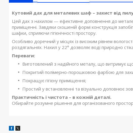
Кутовий дах для металевих шаф – захист від пилу
Цей дах з нахилом — ефективне доповнення до металев
приміщенні. Завдяки скошеній формі конструкція запобіг
шафки, сприяючи гігієнічності простору.
Особливо доречний у місцях із високим рівнем вологос
роздягальнях. Нахил у 22° дозволяє воді природно стіка
Переваги:
Виготовлений з надійного металу, що витримує щ
Покритий полімерно-порошковою фарбою для захис
Покращує гігієну приміщення;
Простий у встановленні та візуально доповнює зов
Практичність і чистота – в кожній деталі.
Обирайте розумне рішення для організованого простор