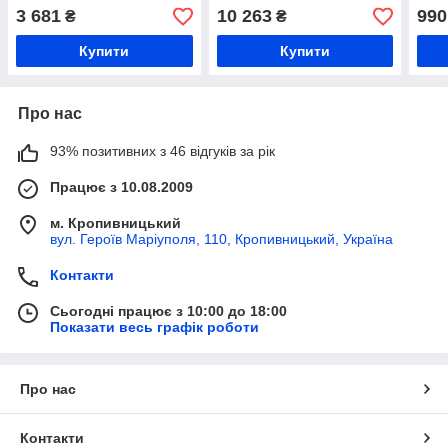
верхньою поличкою
металева шафа
шаф
3 681
10 263
990
₴
₴
1800х400х500 мм, шафа в
1800х600х500 мм, шафа в
роздягальню
роздягальню, сині двері
Купити
Купити
Про нас
93% позитивних з 46 відгуків за рік
Працює з 10.08.2009
м. Кропивницький
вул. Героїв Маріуполя, 110, Кропивницький, Україна
Контакти
Сьогодні працює з 10:00 до 18:00
Показати весь графік роботи
Про нас
Контакти