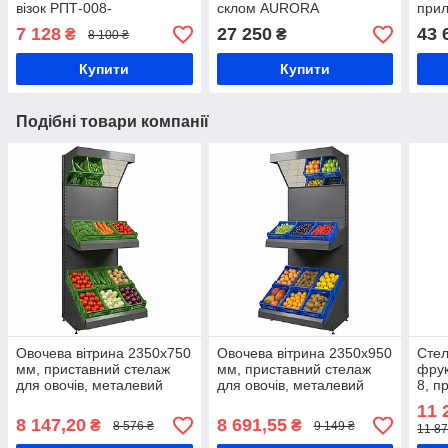
візок РПТ-008-
склом AURORA
прил
160М(Універсальна
-18…-25°С, камера
прил
7 128
27 250
43 
₴
₴
8 100 ₴
ручка), платформний
морозильна в магазин
касо
візок, візок в магазин
прил
Купити
Купити
Подібні товари компанії
Овочева вітрина 2350х750
Овочева вітрина 2350х950
Стел
мм, приставний стелаж
мм, приставний стелаж
фрук
для овочів, металевий
для овочів, металевий
8, п
стенд овочевий, стелаж
стенд овочевий, стелаж
ящик
11 
для овочевих кошиків
для овочевих кошиків
мета
8 147,20
8 691,55
₴
₴
8 576 ₴
9 149 ₴
11 87
овоч