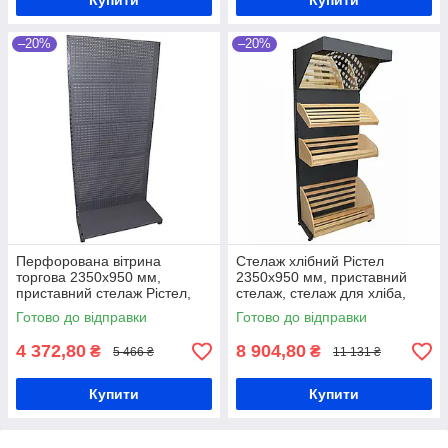
Купити
Купити
–20%
–20%
Перфорована вітрина
Стелаж хлібний Рістел
торгова 2350х950 мм,
2350х950 мм, приставний
приставний стелаж Рістел,
стелаж, стелаж для хліба,
стенд з перфорацією, стелаж
хлібна вітрина з дерев'яними
Готово до відправки
Готово до відправки
для снеків, вітрина з
кошиками, торговий стенд
перфорацією
4 372,80
8 904,80
₴
₴
5 466 ₴
11 131 ₴
Купити
Купити