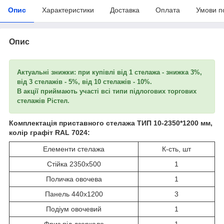
Опис
Характеристики
Доставка
Оплата
Умови п
Опис
Актуальні знижки: при купівлі від 1 стелажа - знижка 3%,
від 3 стелажів - 5%, від 10 стелажів - 10%.
В акції приймають участі всі типи підлогових торгових
стелажів Рістел.
Комплектація приставного стелажа ТИП 10-2350*1200 мм,
колір графіт RAL 7024:
Елементи стелажа
К-сть, шт
Стійка 2350х500
1
Поличка овочева
1
Панель 440х1200
3
Подіум овочевий
1
Фриз під дзеркало
1