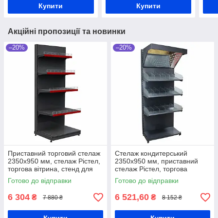
Купити
Купити
Акційні пропозиції та новинки
–20%
–20%
Приставний торговий стелаж
Стелаж кондитерський
2350х950 мм, стелаж Рістел,
2350х950 мм, приставний
торгова вітрина, стенд для
стелаж Рістел, торгова
товару, стелаж для техніки,
вітрина для печива, стенд
Готово до відправки
Готово до відправки
стелаж для косметики
для цукерок, кондитерська
вітрина
6 304
6 521,60
₴
₴
7 880 ₴
8 152 ₴