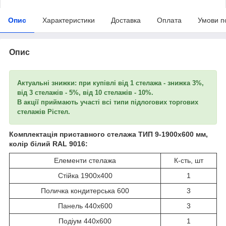
Опис
Характеристики
Доставка
Оплата
Умови п
Опис
Актуальні знижки: при купівлі від 1 стелажа - знижка 3%,
від 3 стелажів - 5%, від 10 стелажів - 10%.
В акції приймають участі всі типи підлогових торгових
стелажів Рістел.
Комплектація приставного стелажа ТИП 9-1900х600 мм,
колір білий RAL 9016:
Елементи стелажа
К-сть, шт
Стійка 1900х400
1
Поличка кондитерська 600
3
Панель 440х600
3
Подіум 440х600
1