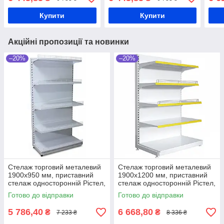
ТИП 9
скляними відділами для
стен
печива, цукерок
для 
Купити
Купити
Акційні пропозиції та новинки
–20%
–20%
Стелаж торговий металевий
Стелаж торговий металевий
1900х950 мм, приставний
1900х1200 мм, приставний
стелаж односторонній Рістел,
стелаж односторонній Рістел,
стелаж для продуктів, стелаж
стелаж для продуктів, стелаж
Готово до відправки
Готово до відправки
для техніки, для
для техніки, для
5 786,40
6 668,80
₴
₴
7 233 ₴
8 336 ₴