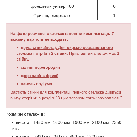
Кронштейн універ.400
6
Фриз під дзеркало
1
На фото розміщено стелаж в повній комплектації. У
вказану вартість не входять:
друга стійка(нога). Для окремо розташованого
стелажа потрібні 2 стійки. Приставний стелаж має 1
стійку.
скляні перегородки
дзеркало(на фризі)
панель подіума
Вартість стійки для комплектації повного стелажа дивіться
внизу сторінки в розділі "З цим товаром також замовляють".
Розміри стелажів:
висота - 1450 мм, 1600 мм, 1900 мм, 2100 мм, 2350
мм;
ширина - 600 мм, 750 мм, 950 мм, 1200 мм.