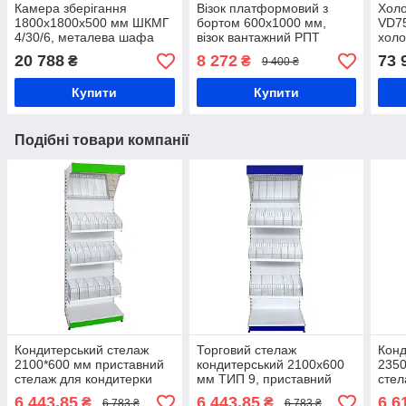
Камера зберігання
Візок платформовий з
Хол
1800х1800х500 мм ШКМГ
бортом 600х1000 мм,
VD75
4/30/6, металева шафа
візок вантажний РПТ
холо
коміркова
(З)-009-200 М, складський
+1..
20 788
8 272
73 
₴
₴
9 400 ₴
чотирьохрівнева, шафа
візок зі зварною ручкою,
охо
для зберігання речей,
платформовий візок
напо
Купити
Купити
локер
прод
Подібні товари компанії
Кондитерський стелаж
Торговий стелаж
Конд
2100*600 мм приставний
кондитерський 2100х600
2350
стелаж для кондитерки
мм ТИП 9, приставний
стел
Рістел, торговий стелаж
стелаж Рістел, стелаж зі
торг
6 443,85
6 443,85
6 6
₴
₴
6 783 ₴
6 783 ₴