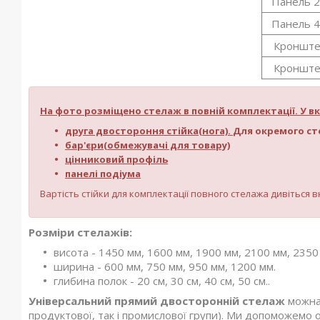
Панель 
Панель 
Кронште
Кронште
На фото розміщено стелаж в повній комплектації. У вк
друга двостороння стійка(нога).
Для окремого сте
бар'єри(обмежувачі для товару)
цінниковий профіль
панелі подіума
Вартість стійки для комплектації повного стелажа дивіться 
Розміри стелажів:
висота - 1450 мм, 1600 мм, 1900 мм, 2100 мм, 2350
ширина - 600 мм, 750 мм, 950 мм, 1200 мм.
глибина полок - 20 см, 30 см, 40 см, 50 см..
Універсальний прямий двосторонній стелаж
можна 
продуктової, так і промислової групи). Ми допоможемо