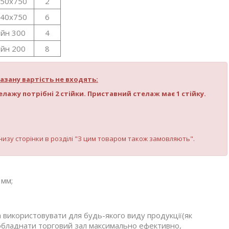
250х750
2
440х750
6
йн 300
4
йн 200
8
азану вартість не входять:
лажу потрібні 2 стійки. Приставний стелаж має 1 стійку.
внизу сторінки в розділі "З цим товаром також замовляють".
 мм;
використовувати для будь-якого виду продукції(як
 обладнати торговий зал максимально ефективно,