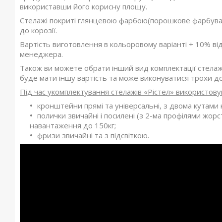
використавши його корисну площу.
Стелажі покриті глянцевою фарбою(порошкове фарбуванн
до корозії.
Вартість виготовлення в кольоровому варіанті + 10% ві
менеджера.
Також ви можете обрати інший вид комплектації стелажа
буде мати іншу вартість та може виконуватися трохи д
Під час укомплектування стелажів «Рістел» використову
кронштейни прямі та універсальні, з двома кутами 
полички звичайні і посилені (з 2-ма профілями жор
навантаження до 150кг;
фризи звичайні та з підсвіткою.