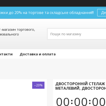
нижки до 20% на торгове та складське обладнання!!!
Де
т-магазин торгового,
алювального
нтакти
Доставка и оплата
ДВОСТОРОННІЙ СТЕЛАЖ 
–20%
МЕТАЛЕВИЙ, ДВОСТОРОНН
0
0
0
0
0
0