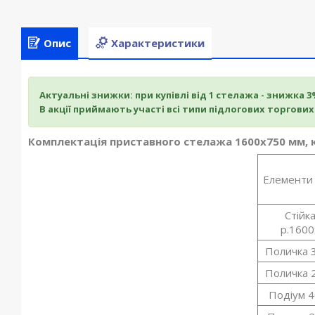
Опис
Характеристики
Актуальні знижки: при купівлі від 1 стелажа - знижка 3%,
В акції приймають участі всі типи підлогових торгових
Комплектація приставного стелажа 1600х750 мм, ко
Елементи
Стійка
р.160
Поличка 
Поличка 
Подіум 