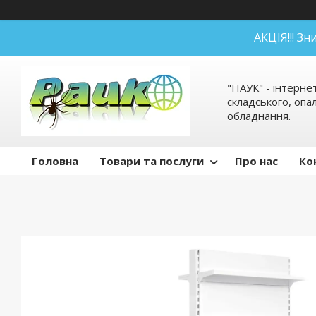
АКЦІЯ!!! З
"ПАУК" - інтерне
складського, оп
обладнання.
Головна
Товари та послуги
Про нас
Ко