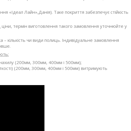
я «Ідеал Лайн»,Данія). Таке покриття забезпечує стійкість
д ціни, термін виготовлення такого замовлення уточнюйте у
 – кількість чи види полиць. Індивідуальне замовлення
овше.
ють:
нахилу (200мм, 300мм, 400мм і 500мм);
сткості) (200мм, 300мм, 400мм і 500мм) витримують