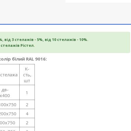
 від 3 стелажів - 5%, від 10 стелажів - 10%.
 стелажів Рістел.
лір білий RAL 9016:
К-
 стелажа
сть,
шт
 дв-
1
0х400
300х750
2
200х750
4
400х750
2