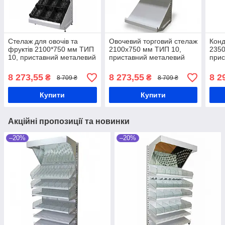
Стелаж для овочів та
Овочевий торговий стелаж
Конд
фруктів 2100*750 мм ТИП
2100х750 мм ТИП 10,
2350
10, приставний металевий
приставний металевий
прис
стелаж Рістел, торговий
стелаж з овочевими
торг
стелаж овочевий, стелаж
полицями під ящики,
конд
8 273,55
8 273,55
8 2
₴
₴
8 709 ₴
8 709 ₴
для фруктів
стелаж для овочів
стел
Купити
Купити
Акційні пропозиції та новинки
–20%
–20%