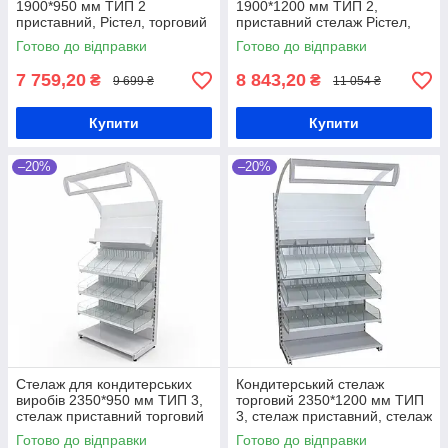
1900*950 мм ТИП 2
1900*1200 мм ТИП 2,
приставний, Рістел, торговий
приставний стелаж Рістел,
стелаж для кондитерських
торговий стелаж для печива,
Готово до відправки
Готово до відправки
виробів, стелаж для цукерок
стелаж для кондитерських
виробів
7 759,20
8 843,20
₴
₴
9 699 ₴
11 054 ₴
Купити
Купити
–20%
–20%
Стелаж для кондитерських
Кондитерський стелаж
виробів 2350*950 мм ТИП 3,
торговий 2350*1200 мм ТИП
стелаж приставний торговий
3, стелаж приставний, стелаж
Рістел, металевий
для кондитерки, стелаж для
Готово до відправки
Готово до відправки