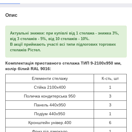
Опис
Актуальні знижки: при купівлі від 1 стелажа - знижка 3%,
від 3 стелажів - 5%, від 10 стелажів - 10%.
В акції приймають участі всі типи підлогових торгових
стелажів Рістел.
Комплектація приставного стелажа ТИП 9-2100х950 мм,
колір білий RAL 9016:
Елементи стелажу
К-сть, шт
Стійка 2100х400
1
Поличка кондитерська 950
3
Панель 440х950
3
Подіум 440х950
1
Кронштейн універ.400
6
Фриз під дзеркало
1