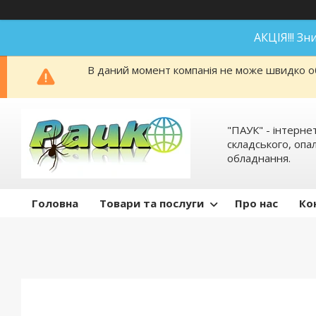
АКЦІЯ!!! З
В даний момент компанія не може швидко об
"ПАУК" - інтерне
складського, оп
обладнання.
Головна
Товари та послуги
Про нас
Ко