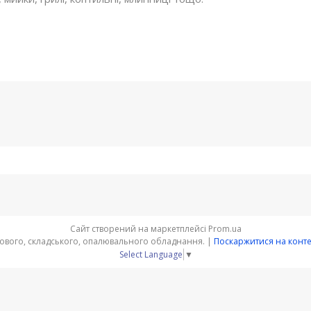
Сайт створений на маркетплейсі
Prom.ua
"ПАУК" - інтернет-магазин торгового, складського, опалювального обладнання. |
Поскаржитися на конт
Select Language
▼