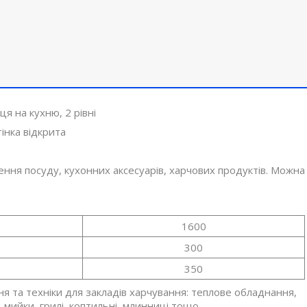
ця на кухню, 2 рівні
тінка відкрита
ення посуду, кухонних аксесуарів, харчових продуктів. Можна
1600
300
350
 та техніки для закладів харчування: теплове обладнання,
, мийки, грилі, коптильні, млинниці тощо.