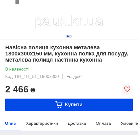
Навісна полиця кухонна металева
1800х300х150 мм, кухонна полка для посуду,
металева полиця настінна кухонна
В наявності
Код: ПН_1П_В1_1800х300
Роздріб
2 466
₴
Купити
Опис
Характеристики
Доставка
Оплата
Умови п