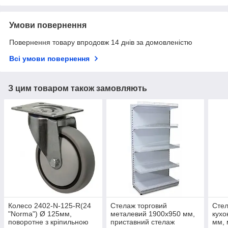
Умови повернення
Повернення товару впродовж 14 днів за домовленістю
Всі умови повернення
З цим товаром також замовляють
Колесо 2402-N-125-R(24
Стелаж торговий
Стел
"Norma") Ø 125мм,
металевий 1900х950 мм,
кухо
поворотне з кріпильною
приставний стелаж
мм, 