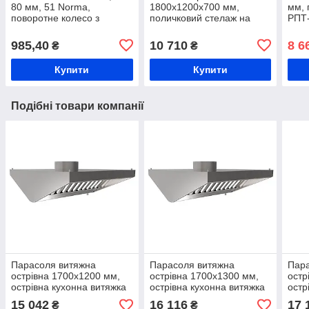
80 мм, 51 Norma,
1800х1200х700 мм,
мм, 
поворотне колесо з
поличковий стелаж на
РПТ-
синього поліуретану,
харчове виробництво,
двом
колесо для харчового
кухонний металевий
візо
985,40
10 710
8 6
₴
₴
обладнання
стелаж, стелаж для
продуктів
Купити
Купити
Подібні товари компанії
Парасоля витяжна
Парасоля витяжна
Пара
острівна 1700х1200 мм,
острівна 1700х1300 мм,
остр
острівна кухонна витяжка
острівна кухонна витяжка
остр
на професійну кухню,
на професійну кухню,
на п
15 042
16 116
17 
₴
₴