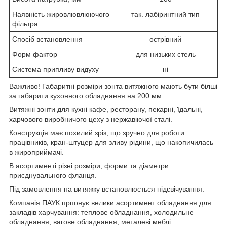
Наявність жировлювлюючого
так. лабіринтний тип
фільтра
Спосіб встановлення
острівний
Форм фактор
для низьких стель
Система припливу видуху
ні
Важливо! Габаритні розміри зонта витяжного мають бути білші
за габарити кухонного обладнання на 200 мм.
Витяжні зонти для кухні кафе, ресторану, пекарні, їдальні,
харчового виробничого цеху з нержавіючої сталі.
Конструкція має похилий зріз, що зручно для роботи
працівників, кран-штуцер для зливу рідини, що накопичилась
в жироприймачі.
В асортименті різні розміри, форми та діаметри
приєднувального фланця.
Під замовлення на витяжку встановлюється підсвічування.
Компанія ПАУК прпонує велики асортимент обладнання для
закладів харчування: теплове обладнання, холодильне
обладнання, вагове обладнання, металеві меблі.