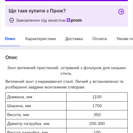
Що таке купити з Пром?
Замовлення під захистом
Опис
Характеристики
Доставка
Оплата
Умови п
Опис
Зонт витяжний пристінний, острівний з фільтром для низьких
стель.
Витяжний зонт з нержавіючої сталі. Легкий у встановленні та
розбиранні завдяки монтажним отворам.
Довжина, мм
1100
Ширина, мм
1700
Висота, мм
350
Діаметр патрубка, мм
200-300
Висота патрубка, мм
100