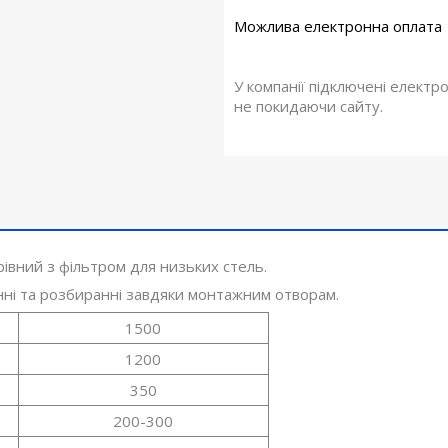
У компанії підключені електр
не покидаючи сайту.
івний з фільтром для низьких стель.
енні та розбиранні завдяки монтажним отворам.
1500
1200
350
200-300