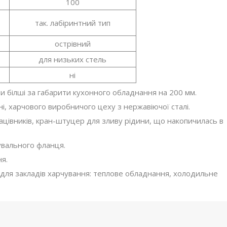
100
так. лабіринтний тип
острівний
для низьких стель
ні
и білші за габарити кухонного обладнання на 200 мм.
ні, харчового виробничого цеху з нержавіючої сталі.
ацівників, кран-штуцер для зливу рідини, що накопичилась в
увального фланця.
я.
для закладів харчування: теплове обладнання, холодильне