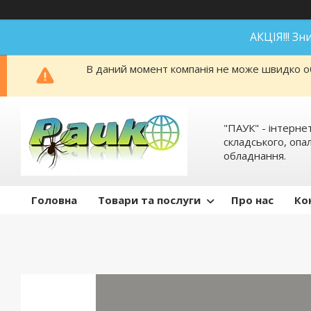
АКЦІЯ!!! З
В даний момент компанія не може швидко об
"ПАУК" - інтерне
складського, оп
обладнання.
Головна
Товари та послуги
Про нас
Ко