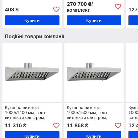
морозильну камеру,
торгові меблі,
+2..
270 700
₴/
колесо для харчового
проектування
гірк
408
127
₴
комплект
обладнання з поліаміду
безкоштовно
рега
Купити
Купити
Подібні товари компанії
Кухонна витяжка
Кухонна витяжка
Кухо
1000х1400 мм, зонт
1000х1500 мм, зонт
1000
витяжка з фільтром,
витяжка з фільтром,
витя
кухонна витяжка
кухонна витяжка
кухо
11 316
11 868
12 
₴
₴
пристінна, витяжний
пристінна, витяжний
прис
кухонний зонт з
кухонний зонт з
кухо
Купити
Купити
жировловлювачем
жировловлювачем
жир