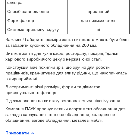
фільтра
Спосіб встановлення
пристінний
Форм фактор
для низьких стель
Система припливу видуху
ні
Важливо! Габаритні розміри зонта витяжного мають бути білші
за габарити кухонного обладнання на 200 мм.
Витяжні зонти для кухні кафе, ресторану, пекарні, їдальні,
харчового виробничого цеху з нержавіючої сталі.
Конструкція має похилий зріз, що зручно для роботи
працівників, кран-штуцер для зливу рідини, що накопичилась
в жироприймачі.
В асортименті різні розміри, форми та діаметри
приєднувального фланця.
Під замовлення на витяжку встановлюється підсвічування.
Компанія ПАУК прпонує велики асортимент обладнання для
закладів харчування: теплове обладнання, холодильне
обладнання, вагове обладнання, металеві меблі.
Приховати