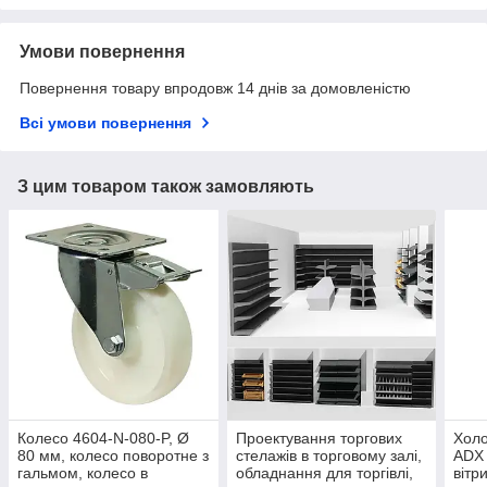
Умови повернення
Повернення товару впродовж 14 днів за домовленістю
Всі умови повернення
З цим товаром також замовляють
Колесо 4604-N-080-P, Ø
Проектування торгових
Холо
80 мм, колесо поворотне з
стелажів в торговому залі,
ADX 
гальмом, колесо в
обладнання для торгівлі,
вітр