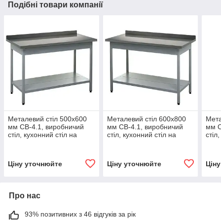
Подібні товари компанії
Металевий стіл 500х600
Металевий стіл 600х800
Мета
мм СВ-4.1, виробничий
мм СВ-4.1, виробничий
мм С
стіл, кухонний стіл на
стіл, кухонний стіл на
стіл
виробництво, сталевий
виробництво, сталевий
виро
виробничий стіл на
виробничий стіл на
виро
професійну кухню
професійну кухню
проф
Ціну уточнюйте
Ціну уточнюйте
Цін
Про нас
93% позитивних з 46 відгуків за рік