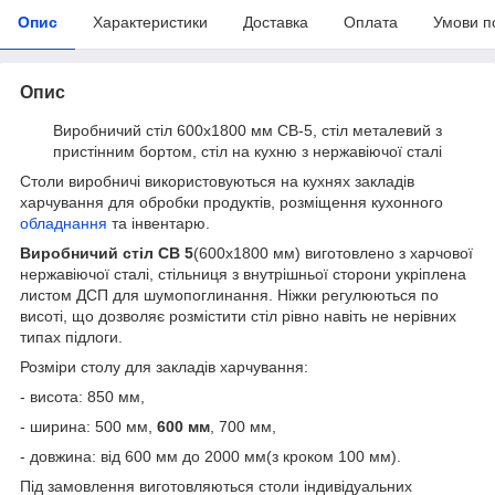
Опис
Характеристики
Доставка
Оплата
Умови п
Опис
Виробничий стіл 600х1800 мм СВ-5, стіл металевий з
пристінним бортом, стіл на кухню з нержавіючої сталі
Столи виробничі використовуються на кухнях закладів
харчування для обробки продуктів, розміщення кухонного
обладнання
та інвентарю.
Виробничий стіл СВ 5
(600х1800 мм) виготовлено з харчової
нержавіючої сталі, стільниця з внутрішньої сторони укріплена
листом ДСП для шумопоглинання. Ніжки регулюються по
висоті, що дозволяє розмістити стіл рівно навіть не нерівних
типах підлоги.
Розміри столу для закладів харчування:
- висота: 850 мм,
- ширина: 500 мм,
600 мм
, 700 мм,
- довжина: від 600 мм до 2000 мм(з кроком 100 мм).
Під замовлення виготовляються столи індивідуальних