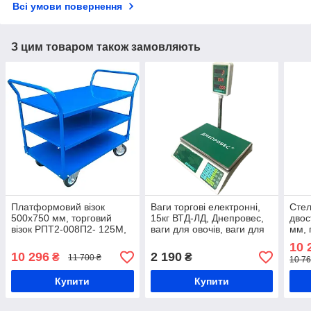
Всі умови повернення
З цим товаром також замовляють
Платформовий візок
Ваги торгові електронні,
Сте
500x750 мм, торговий
15кг ВТД-ЛД, Днепровес,
двос
візок РПТ2-008П2- 125М,
ваги для овочів, ваги для
мм, 
візок з двома бортами + 2
цукерок, ваги електронні в
поли
10 
полки, вантажний візок
магазин, ваги для круп
мага
10 296
2 190
₴
₴
11 700 ₴
10 76
прод
Купити
Купити