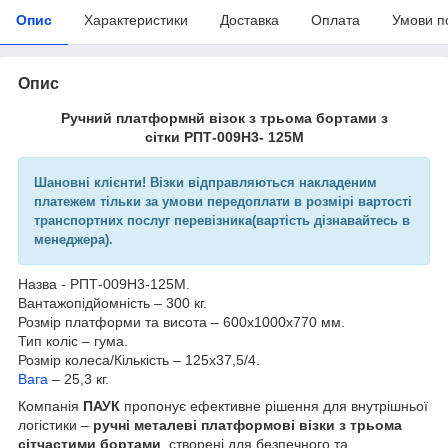
Опис
Характеристики
Доставка
Оплата
Умови п
Опис
Ручний платформнй візок з трьома бортами з
сітки РПТ-009Н3- 125М
Шановні клієнти! Візки відправляються накладеним
платежем тільки за умови передоплати в розмірі вартості
транспортних послуг перевізника(вартість дізнавайтесь в
менеджера).
Назва - РПТ-009Н3-125М.
Вантажопідйомність – 300 кг.
Розмір платформи та висота – 600х1000х770 мм.
Тип коліс – гума.
Розмір колеса/Кількість – 125х37,5/4.
Вага
– 25,3 кг.
Компанія
ПАУК
пропонує ефективне рішення для внутрішньої
логістики –
ручні металеві платформові візки з трьома
сітчастими бортами
, створені для безпечного та