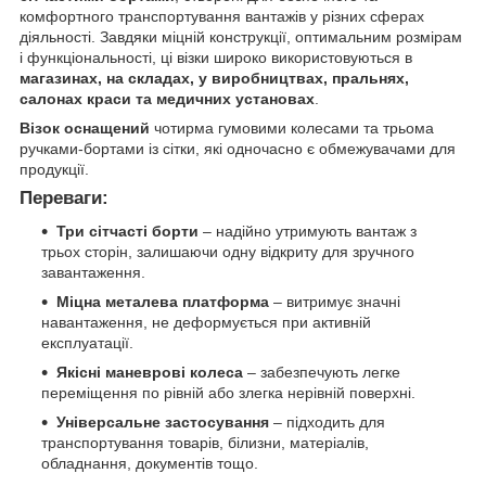
комфортного транспортування вантажів у різних сферах
діяльності. Завдяки міцній конструкції, оптимальним розмірам
і функціональності, ці візки широко використовуються в
магазинах, на складах, у виробництвах, пральнях,
салонах краси та медичних установах
.
Візок оснащений
чотирма гумовими колесами та трьома
ручками-бортами із сітки, які одночасно є обмежувачами для
продукції.
Переваги:
Три сітчасті борти
– надійно утримують вантаж з
трьох сторін, залишаючи одну відкриту для зручного
завантаження.
Міцна металева платформа
– витримує значні
навантаження, не деформується при активній
експлуатації.
Якісні маневрові колеса
– забезпечують легке
переміщення по рівній або злегка нерівній поверхні.
Універсальне застосування
– підходить для
транспортування товарів, білизни, матеріалів,
обладнання, документів тощо.