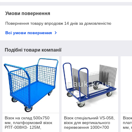
Умови повернення
Повернення товару впродовж 14 днів за домовленістю
Всі умови повернення
Подібні товари компанії
Візок на склад 500x750
Візок спеціальний VS-058,
Візо
мм, платформовий візок
візок для вертикального
пла
РПТ-008Н3- 125М,
перевезення 1000×700
мм, 