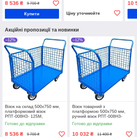
платформний візок з
мм, вантажний візок, візок
РПТ-
8 536
10 
₴
9 700 ₴
бортами з сітки, візок з
на склад
плат
трьома бортами
борт
Ціну уточнюйте
Купити
візок
Акційні пропозиції та новинки
–12%
–12%
Візок на склад 500x750 мм,
Візок товарний з
платформовий візок
платформою 500x750 мм,
РПТ-008Н3- 125М,
ручний візок РПТ-008Н3-
платформний візок з бортами
160М, візок з бортами з сітки,
Готово до відправки
Готово до відправки
з сітки, візок з трьома
платформовий візок
бортами
сітчастий
8 536
10 032
₴
₴
9 700 ₴
11 400 ₴