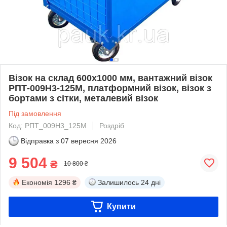
Візок на склад 600х1000 мм, вантажний візок
РПТ-009Н3-125М, платформний візок, візок з
бортами з сітки, металевий візок
Під замовлення
Код: РПТ_009Н3_125М
Роздріб
Відправка з
07 вересня 2026
9 504
₴
10 800 ₴
Економія
1296 ₴
Залишилось
24 дні
Купити