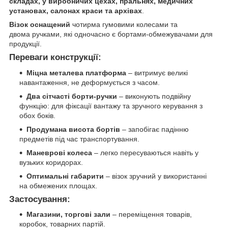
складах, у виробничих цехах, пральнях, медичних
установах, салонах краси та архівах
.
Візок оснащений
чотирма гумовими колесами та
двома ручками, які одночасно є бортами-обмежувачами для
продукції.
Переваги конструкції:
Міцна металева платформа
– витримує великі
навантаження, не деформується з часом.
Два сітчасті борти-ручки
– виконують подвійну
функцію: для фіксації вантажу та зручного керування з
обох боків.
Продумана висота бортів
– запобігає падінню
предметів під час транспортування.
Маневрові колеса
– легко пересуваються навіть у
вузьких коридорах.
Оптимальні габарити
– візок зручний у використанні
на обмежених площах.
Застосування:
Магазини, торгові зали
– переміщення товарів,
коробок, товарних партій.