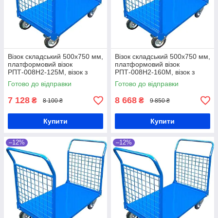
Візок складський 500x750 мм,
Візок складський 500x750 мм,
платформовий візок
платформовий візок
РПТ-008Н2-125М, візок з
РПТ-008Н2-160М, візок з
двома бортами із сітки, візок
двома бортами із сітки, візок
Готово до відправки
Готово до відправки
для магазину
для магазину
7 128
8 668
₴
₴
8 100 ₴
9 850 ₴
Купити
Купити
–12%
–12%