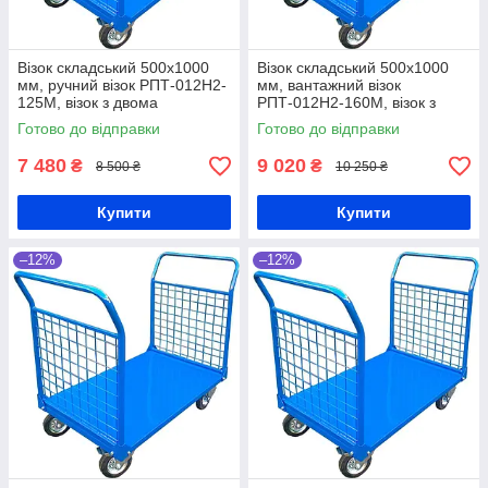
Візок складський 500x1000
Візок складський 500x1000
мм, ручний візок РПТ-012Н2-
мм, вантажний візок
125М, візок з двома
РПТ-012Н2-160М, візок з
сітчастими бортами, візок для
двома ручками, візок з двома
Готово до відправки
Готово до відправки
товару, візок на склад
бортами з сітки, візок на
склад
7 480
9 020
₴
₴
8 500 ₴
10 250 ₴
Купити
Купити
–12%
–12%