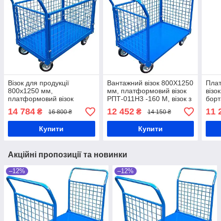
Візок для продукції
Вантажний візок 800Х1250
Пла
800х1250 мм,
мм, платформовий візок
візо
платформовий візок
РПТ-011Н3 -160 М, візок з
бор
РПТ-011Н4-200 М, візок з
платформою, візок з
125М
14 784
12 452
11 
₴
₴
16 800 ₴
14 150 ₴
сітчастими бортами,
бортами з сітки
полк
вантажний візок для
мет
Купити
Купити
магазину
Акційні пропозиції та новинки
–12%
–12%