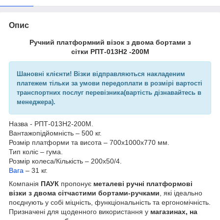
Опис
Ручний платформний візок з двома бортами з
сітки РПТ-013Н2 -200М
Шановні клієнти! Візки відправляються накладеним
платежем тільки за умови передоплати в розмірі вартості
транспортних послуг перевізника(вартість дізнавайтесь в
менеджера).
Назва - РПТ-013Н2-200М.
Вантажопідйомність – 500 кг.
Розмір платформи та висота – 700х1000х770 мм.
Тип коліс – гума.
Розмір колеса/Кількість – 200х50/4.
Вага
– 31 кг.
Компанія
ПАУК
пропонує
металеві ручні платформові
візки з двома сітчастими бортами-ручками
, які ідеально
поєднують у собі міцність, функціональність та ергономічність.
Призначені для щоденного використання у
магазинах, на