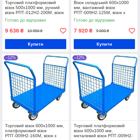
Торговий платформовий
Візок складський 600х1000
візок 500х1000 мм, ручний
мм, вантажний візок
візок РПТ-012Н2-200М, візок
РПТ-009Н2-125М, візок з
з двома ручками, візок з
двома ручками, візок з двома
Готово до відправки
Готово до відправки
двома бортами з сітки
бортами з сітки, товарний
візок
9 636
7 920
₴
₴
10 950 ₴
9 000 ₴
Купити
Купити
–12%
–12%
Торговий візок 600х1000 мм,
Торговий платформовий
платформовий візок
візок 600х1000 мм,
РПТ-009Н2-160М, візок з
металевий візок РПТ-009Н2-