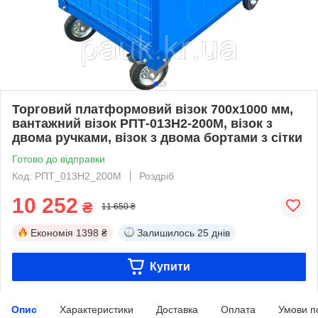
Торговий платформовий візок 700х1000 мм,
вантажний візок РПТ-013Н2-200М, візок з
двома ручками, візок з двома бортами з сітки
Готово до відправки
Код: РПТ_013Н2_200М
Роздріб
10 252
₴
11 650 ₴
Економія
1398 ₴
Залишилось
25 днів
Купити
Опис
Характеристики
Доставка
Оплата
Умови п