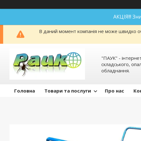
АКЦІЯ!!! З
В даний момент компанія не може швидко об
"ПАУК" - інтерне
складського, оп
обладнання.
Головна
Товари та послуги
Про нас
Ко