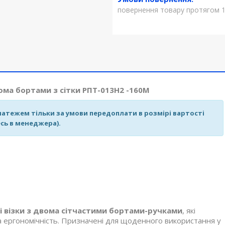
повернення товару протягом 1
ома бортами з сітки РПТ-013Н2 -160М
атежем тільки за умови передоплати в розмірі вартості
сь в менеджера).
і візки з двома сітчастими бортами-ручками
, які
та ергономічність. Призначені для щоденного використання у