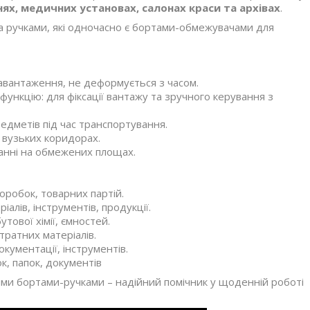
нях, медичних установах, салонах краси та архівах
.
а ручками, які одночасно є бортами-обмежувачами для
авантаження, не деформується з часом.
функцію: для фіксації вантажу та зручного керування з
редметів під час транспортування.
 вузьких коридорах.
танні на обмежених площах.
оробок, товарних партій.
алів, інструментів, продукції.
тової хімії, ємностей.
тратних матеріалів.
кументації, інструментів.
, папок, документів
ми бортами-ручками – надійний помічник у щоденній роботі