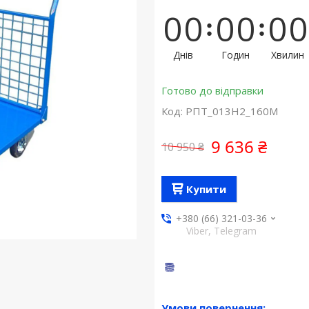
0
0
0
0
0
0
Днів
Годин
Хвилин
Готово до відправки
Код:
РПТ_013Н2_160М
9 636 ₴
10 950 ₴
Купити
+380 (66) 321-03-36
Viber, Telegram