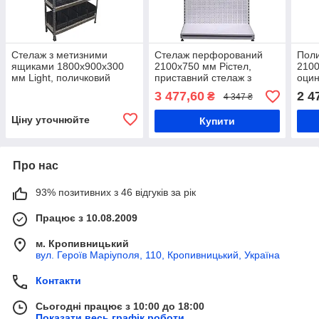
Стелаж з метизними
Стелаж перфорований
Поли
ящиками 1800х900x300
2100х750 мм Рістел,
2100
мм Light, поличковий
приставний стелаж з
оцин
стелаж з ящиками №700 -
перфорованими
мета
3 477,60
2 4
₴
4 347 ₴
20 шт., складський стелаж
панелями, металевий
поли
для контейнерів 700
стелаж торговий для гачків
скла
Ціну уточнюйте
Купити
Про нас
93% позитивних з 46 відгуків за рік
Працює з 10.08.2009
м. Кропивницький
вул. Героїв Маріуполя, 110, Кропивницький, Україна
Контакти
Сьогодні працює з 10:00 до 18:00
Показати весь графік роботи