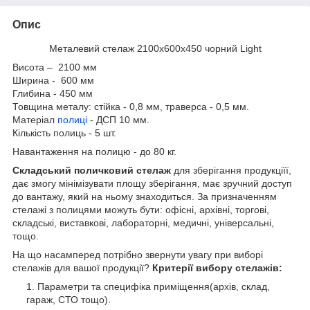
Опис
Металевий стелаж 2100х600x450 чорний Light
Висота – 2100 мм
Ширина - 600 мм
Глибина - 450 мм
Товщина металу: стійка - 0,8 мм, траверса - 0,5 мм.
Матеріал
полиці
- ДСП 10 мм.
Кількість полиць - 5 шт.
Навантаження на полицю - до 80 кг.
Складський поличковий стелаж
для зберігання продукціїї,
дає змогу мінімізувати площу зберігання, має зручний доступ
до вантажу, який на ньому знаходиться. За призначенням
стелажі з полицями можуть бути: офісні, архівні, торгові,
складські, виставкові, лабораторні, медичні, універсальні,
тощо.
На що насамперед потрібно звернути увагу при виборі
стелажів для вашої продукції?
Критерії вибору стелажів:
Параметри та специфіка приміщення(архів, склад,
гараж, СТО тощо).