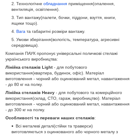
Технологічне
обладнання
приміщення(опалення,
вентиляція, освітлення).
Тип вантажу(палети, бочки, піддони, взуття, книги,
ящики тощо).
Вага
та габаритні розміри вантажу.
Умови зберігання(вологість, температура, агресивні
середовища).
Компанія ПАУК пропонує універсальні поличкові стелажі
українського виробництва:
Лінійка стелажів Light
- для побутового
використання(квартира, будинок, офіс). Матеріал
виготовлення - чорний або оцинкований метал, навантаження
- до 80 кг на полку.
Лінійка стелажів Heavy
- для побутового та комерційного
використання(склад, СТО, гараж, виробництво). Матеріал
виготовлення - чорний або оцинкований метал, навантаження
- до 300 кг на полку.
Особливості та переваги наших стелажів
:
Всі металеві деталі(стійки та траверси)
виготовляються з оцинкованого або чорного металу з