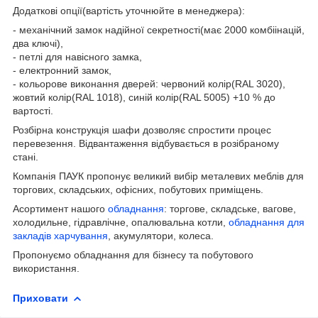
Додаткові опції(вартість уточнюйте в менеджера):
- механічний замок надійної секретності(має 2000 комбіінацій,
два ключі),
- петлі для навісного замка,
- електронний замок,
- кольорове виконання дверей: червоний колір(RAL 3020),
жовтий колір(RAL 1018), синій колір(RAL 5005) +10 % до
вартості.
Розбірна конструкція шафи дозволяє спростити процес
перевезення. Відвантаження відбувається в розібраному
стані.
Компанія ПАУК пропонує великий вибір металевих меблів для
торгових, складських, офісних, побутових приміщень.
Асортимент нашого
обладнання
: торгове, складське, вагове,
холодильне, гідравлічне, опалювальна котли,
обладнання для
закладів харчування
, акумулятори, колеса.
Пропонуємо обладнання для бізнесу та побутового
використання.
Приховати