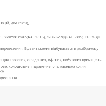
ацій, два ключі),
, жовтий колір(RAL 1018), синій колір(RAL 5005) +10 % до
 перевезення. Відвантаження відбувається в розібраному
 для торгових, складських, офісних, побутових приміщень.
агове, холодильне, гідравлічне, опалювальна котли,
са.
ористання.