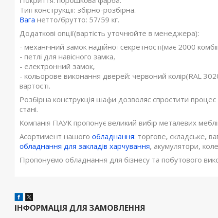
Покриття: порошкова фарба.
Тип конструкції: збірно-розбірна.
Вага
нетто/брутто: 57/59 кг.
Додаткові опції(вартість уточнюйте в менеджера):
- механічний замок надійної секретності(має 2000 комбіін
- петлі для навісного замка,
- електронний замок,
- кольорове виконання дверей: червоний колір(RAL 3020)
вартості.
Розбірна конструкція шафи дозволяє спростити процес
стані.
Компанія ПАУК пропонує великий вибір металевих меблів
Асортимент нашого
обладнання
: торгове, складське, в
обладнання для закладів харчування
, акумулятори, коле
Пропонуємо обладнання для бізнесу та побутового вик
ІНФОРМАЦІЯ ДЛЯ ЗАМОВЛЕННЯ