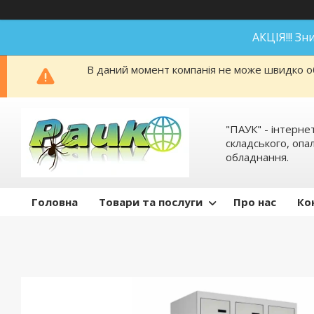
АКЦІЯ!!! З
В даний момент компанія не може швидко об
"ПАУК" - інтерне
складського, оп
обладнання.
Головна
Товари та послуги
Про нас
Ко