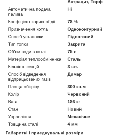
Антрацит, Торф
Автоматична подача
Ні
палива
Коефіцієнт корисної дії
78 %
Призначення котла
Одноконтурний
Спосіб установки
Підлоговий
Тип топки
Закрита
Об'єм води в котлі
75 л
Матеріал теплообмінника
Сталь
Кількість секцій
3 шт.
Спосіб відведення
Димар
відпрацьованих газів
Площа обігріву
300 кв.м
Колір
Червоний
Вага
186 кг
Стан
Новий
Управління
Механічне
Товщина сталі
4 мм
Габаритні і приєднувальні розміри