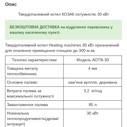
Опис
Твердопаливний котел КОЗАК потужністю 30 кВт
БЕЗКОШТОВНА ДОСТАВКА на відділення перевізника у
вашому населеному пункті.
Твердопаливний котел Heating machines 30 кВт призначений
для опалення приміщення площею до 300 м.кв.
Технічні характеристики
Модель АОТВ-30
Товщина металу
4 мм
теплообмінника
Основне паливо
кам'яне вугілля, деревина
Витрата палива за
3,2 кг/год
максимальної потужності
Завантаження палива
85 л
Номінальна
30 кВт
теплопродуктивність(дрова/
антрацит)