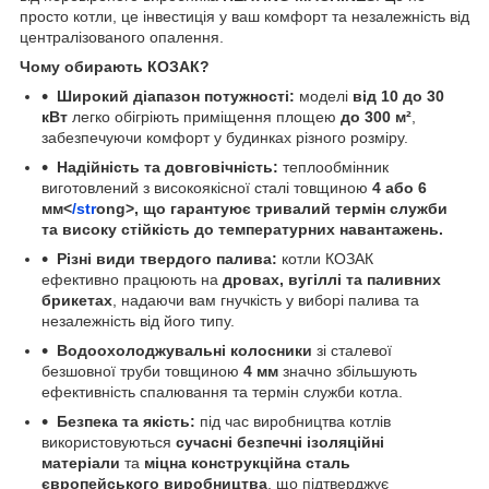
просто котли, це інвестиція у ваш комфорт та незалежність від
централізованого опалення.
Чому обирають КОЗАК?
Широкий діапазон потужності:
моделі
від 10 до 30
кВт
легко обігріють приміщення площею
до 300 м²
,
забезпечуючи комфорт у будинках різного розміру.
Надійність та довговічність:
теплообмінник
виготовлений з високоякісної сталі товщиною
4 або 6
мм<
/str
ong>, що гарантуює тривалий термін служби
та високу стійкість до температурних навантажень.
Різні види твердого палива:
котли КОЗАК
ефективно працюють на
дровах, вугіллі та паливних
брикетах
, надаючи вам гнучкість у виборі палива та
незалежність від його типу.
Водоохолоджувальні колосники
зі сталевої
безшовної труби товщиною
4 мм
значно збільшують
ефективність спалювання та термін служби котла.
Безпека та якість:
під час виробництва котлів
використовуються
сучасні безпечні ізоляційні
матеріали
та
міцна конструкційна сталь
європейського виробництва
, що підтверджує