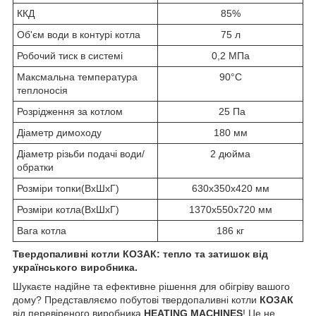
ККД
85%
Об'єм води в контурі котла
75 л
Робочий тиск в системі
0,2 МПа
Максмальна температура
90°C
теплоносія
Розрідження за котлом
25 Па
Діаметр димоходу
180 мм
Діаметр різьби подачі води/
2 дюйма
обратки
Розміри топки(ВхШхГ)
630х350х420 мм
Розміри котла(ВхШхГ)
1370х550х720 мм
Вага котла
186 кг
Твердопаливні котли КОЗАК: тепло та затишок від
українського виробника.
Шукаєте надійне та ефективне рішення для обігріву вашого
дому? Представляємо побутові твердопаливні котли
КОЗАК
від перевіреного виробника
HEATING MACHINES
! Це не