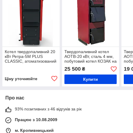
Котел твердопаливний 20
Твердопаливний котел
Твер
кВт Ретра-5М PLUS
АОТВ-20 кВт, сталь 4 мм,
АОТВ
CLASSIC, атоматизований
побутовий котел КОЗАК на
побу
котел на твердому паливі,
твердому паливі, котли
твер
25 500
19 
₴
4 мм
Heating machines
Heat
Ціну уточнюйте
Купити
Про нас
93% позитивних з 46 відгуків за рік
Працює з 10.08.2009
м. Кропивницький