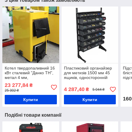
З цим товаром також замовляють
Котел твердопаливний 16
Пластиковий органайзер
Підс
кВт сталевий "Данко ТН",
для метизів 1500 мм 45
бліс
метал 4 мм,
ящиків, односторонній
підс
твердопаливний котел
стелаж під металовироби,
торг
23 277,84
₴
побутовий, котел під
чорні ящики П/С
А4
4 287,40
₴
5 044 ₴
25 302 ₴
дрова
160
Купити
Купити
Подібні товари компанії