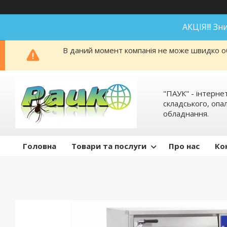
АКЦІЯ!!! З
В даний момент компанія не може швидко об
"ПАУК" - інтерне
складського, оп
обладнання.
Головна
Товари та послуги
Про нас
Ко