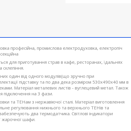
вка професійна, промислова електродуховка, електропіч
секційна
я для приготування страв в кафе, ресторанах, їдальнях
 склепіння.
них один від одного модулів(що зручно при
мплектації підставку та по два дека розміром 530х490х40 мм в
деками. Матеріал металевих листів - вуглецевий метал. Також
я підключення на 3 фази.
ховки та ТЕНам з нержавіючої сталі. Матеріал виготовлення
дільне регулювання нижнього та верхнього ТЕНів та
забезпечують два термодатчика. Світлові індикатори
ї жарочної шафи.