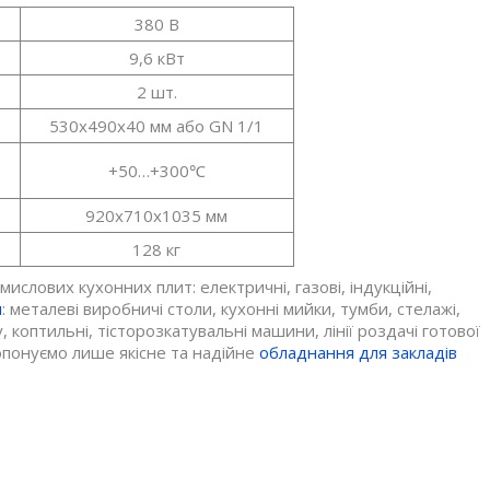
380 В
9,6 кВт
2 шт.
530х490х40 мм або GN 1/1
+50…+300℃
920х710х1035 мм
128 кг
слових кухонних плит: електричні, газові, індукційні,
я
: металеві виробничі столи, кухонні мийки, тумби, стелажі,
коптильні, тісторозкатувальні машини, лінії роздачі готової
опонуємо лише якісне та надійне
обладнання для закладів