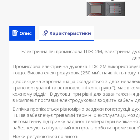
Опис
Характеристики
Електрична піч промислова ШЖ-2М, електрична духо
дво
Промислова електрична духовка ШЖ-2М використовуєтьс
тощо. Висока електродуховка(250 мм), наявність поду та
Двосекційна жарочна шафа складається з двох незалеж
транспортуванні та встановленні конструкції), має в ко
кожному відділі. В духовці три рівні для завантаження 
в комплект поставки електродуховки входить кабель дл
Випічка пропікається рівномірно завдяки конструкції ду
ТЕНів забезпечує тривалий термін їх експлуатації. Роз
автоматичну підтримку заданої температури випікання 
забезпечують візуальний контроль роботи промислово
Ніжки регулюються по висоті.