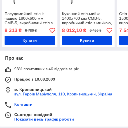
Посудомийний стіл із
Кухонний стіл-мийка
Стіл
чашею 1800х600 мм
1400х700 мм СМВ-5,
150
СМВ-5, виробничий стіл з
виробничий стіл з мийкою,
виро
мийкою, кухонний стіл з
кухонний стіл з мийною
кухо
8 313
8 012,10
7 5
₴
₴
9 780 ₴
9 426 ₴
мийною чашею, мийка
чашею, мийка для посуду
чаше
для посуду
Купити
Купити
Про нас
93% позитивних з 46 відгуків за рік
Працює з 10.08.2009
м. Кропивницький
вул. Героїв Маріуполя, 110, Кропивницький, Україна
Контакти
Сьогодні вихідний
Показати весь графік роботи