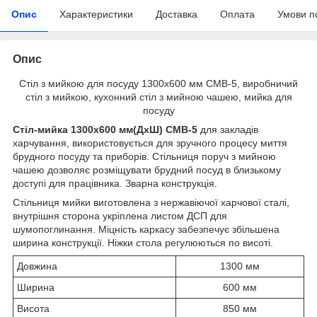
Опис
Характеристики
Доставка
Оплата
Умови п
Опис
Стіл з мийкою для посуду 1300х600 мм СМВ-5, виробничий
стіл з мийкою, кухонний стіл з мийною чашею, мийка для
посуду
Стіл-мийка 1300х600 мм(ДхШ)
СМВ-5
для закладів
харчування, використовується для зручного процесу миття
брудного посуду та приборів. Стільниця поруч з мийною
чашею дозволяє розміщувати брудний посуд в близькому
доступі для працівника. Зварна конструкція.
Стільниця мийки виготовлена з нержавіючої харчової сталі,
внутрішня сторона укріплена листом ДСП для
шумопоглинання. Міцність каркасу забезпечує збільшена
ширина конструкції. Ніжки стола регулюються по висоті.
Довжина
1300 мм
Ширина
600 мм
Висота
850 мм