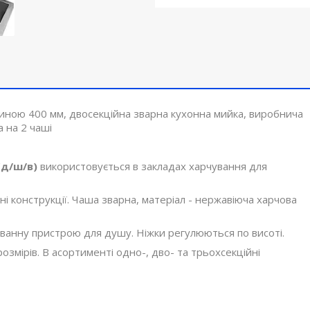
ною 400 мм, двосекційна зварна кухонна мийка, виробнича
 на 2 чаші
(д/ш/в)
використовується в закладах харчування для
і конструкції. Чаша зварна, матеріал - нержавіюча харчова
анну пристрою для душу. Ніжки регулюються по висоті.
змірів. В асортименті одно-, дво- та трьохсекційні