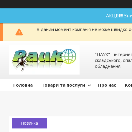
АКЦІЯ!!! З
В даний момент компанія не може швидко об
"ПАУК" - інтерне
складського, оп
обладнання.
Головна
Товари та послуги
Про нас
Ко
Новинка